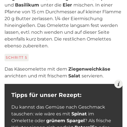
und
Basilikum
unter die
Eier
mischen. In einer
Pfanne von 15 cm Durchmesser auf kleiner Flamme
20 g Butter zerlassen. 1/4 der Eiermischung
hineingießen. Das Omelette langsam fest werden
lassen, evtl. noch wenden und auf dieser Seite
ebenfalls kurz braten. Die restlichen Omelettes
ebenso zubereiten.
SCHRITT
5
Das Käseomelette mit dem
Ziegenweichkäse
anrichten und mit frischem
Salat
servieren.
Tipps für unser Rezept:
Du kannst das Gemüse nach Geschmack
tauschen: wie wäre es mit
Spinat
im
Omelette oder
grünem Spargel
? Als frische