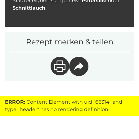
Kräuter eignen sich perfekt
Petersilie
oder
Schnittlauch
.
Rezept merken & teilen
ERROR:
Content Element with uid "66314" and
type "header" has no rendering definition!