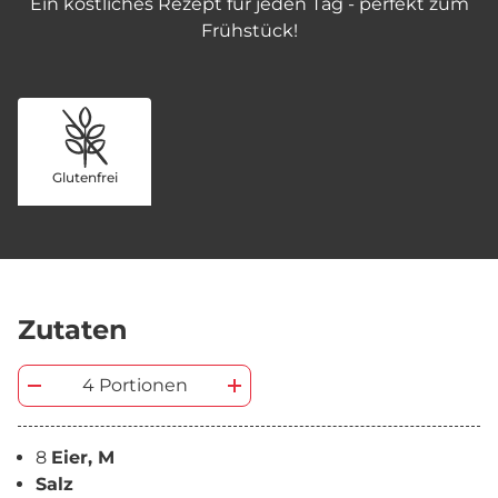
Ein köstliches Rezept für jeden Tag - perfekt zum
Frühstück!
Glutenfrei
Zutaten
4 Portionen
8
Eier, M
Salz