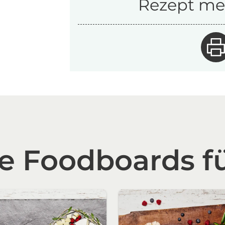
Rezept mer
 Foodboards fü