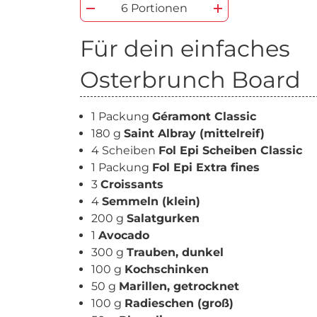
6 Portionen
Für dein einfaches
Osterbrunch Board
1 Packung
Géramont Classic
180 g
Saint Albray (mittelreif)
4 Scheiben
Fol Epi Scheiben Classic
1 Packung
Fol Epi Extra fines
3
Croissants
4
Semmeln (klein)
200 g
Salatgurken
1
Avocado
300 g
Trauben, dunkel
100 g
Kochschinken
50 g
Marillen, getrocknet
100 g
Radieschen (groß)