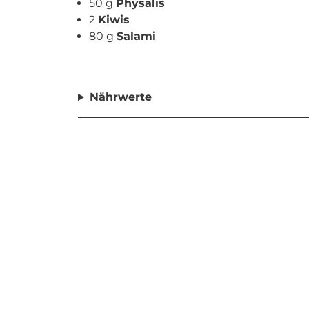
50 g
Physalis
2
Kiwis
80 g
Salami
Nährwerte