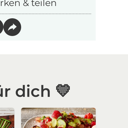
ken & teilen
r dich 💛