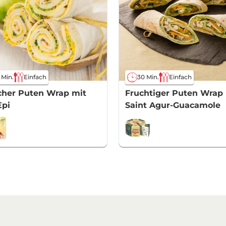
 Min.
Einfach
30 Min.
Einfach
cher Puten Wrap mit
Fruchtiger Puten Wrap
Epi
Saint Agur-Guacamole