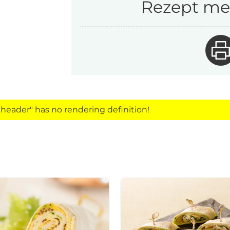
Rezept mer
eader" has no rendering definition!