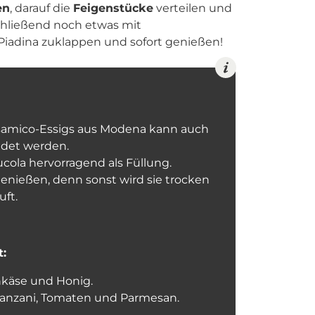
en
, darauf die
Feigenstücke
verteilen und
chließend noch etwas mit
 Piadina zuklappen und sofort genießen!
alsamico-Essigs aus Modena kann auch
ndet werden.
ucola hervorragend als Füllung.
enießen, denn sonst wird sie trocken
uft.
t:
nkäse und Honig.
elanzani, Tomaten und Parmesan.