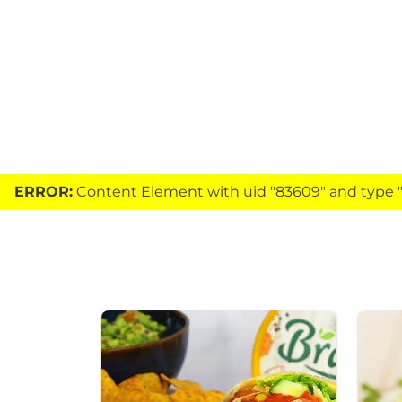
ERROR:
Content Element with uid "83609" and type "h