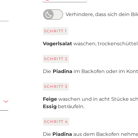
Verhindere, dass sich dein Bi
SCHRITT
1
Vogerlsalat
waschen, trockenschüttel
SCHRITT
2
Die
Piadina
im Backofen oder im Kontak
SCHRITT
3
Feige
waschen und in acht Stücke sc
Essig
beträufeln.
SCHRITT
4
Die
Piadina
aus dem Backofen nehmen 