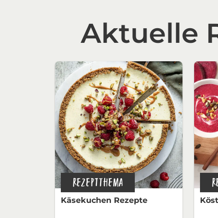
Aktuelle
REZEPTTHEMA
R
Käsekuchen Rezepte
Köst