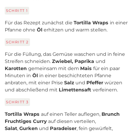
SCHRITT
1
Für das Rezept zunächst die
Tortilla Wraps
in einer
Pfanne ohne
Öl
erhitzen und warm stellen.
SCHRITT
2
Für die Füllung, das Gemüse waschen und in feine
Streifen schneiden.
Zwiebel,
Paprika
und
Karotten
gemeinsam mit dem
Mais
für ein paar
Minuten in
Öl
in einer beschichteten Pfanne
anbraten, mit einer Prise
Salz
und
Pfeffer
würzen
und abschließend mit
Limettensaft
verfeinern.
SCHRITT
3
Tortilla Wraps
auf einen Teller auflegen,
Brunch
Fruchtiges Curry
auf diesen verteilen,
Salat
,
Gurken
und
Paradeiser
, fein gewürfelt,