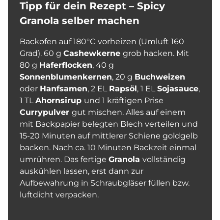
Tipp für dein Rezept – Spicy
Granola selber machen
Backofen auf 180°C vorheizen (Umluft 160
Grad). 60 g
Cashewkerne
grob hacken. Mit
80 g
Haferflocken
, 40 g
Sonnenblumenkernen
, 20 g
Buchweizen
oder
Hanfsamen
, 2 EL
Rapsöl
, 1 EL
Sojasauce
,
1 TL
Ahornsirup
und 1 kräftigen Prise
Currypulver
gut mischen. Alles auf einem
mit Backpapier belegten Blech verteilen und
15-20 Minuten auf mittlerer Schiene goldgelb
backen. Nach ca. 10 Minuten Backzeit einmal
umrühren. Das fertige
Granola
vollständig
auskühlen lassen, erst dann zur
Aufbewahrung in Schraubgläser füllen bzw.
luftdicht verpacken.