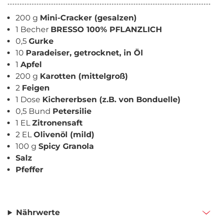
200 g
Mini-Cracker (gesalzen)
1 Becher
BRESSO 100% PFLANZLICH
0,5
Gurke
10
Paradeiser, getrocknet, in Öl
1
Apfel
200 g
Karotten (mittelgroß)
2
Feigen
1 Dose
Kichererbsen (z.B. von Bonduelle)
0,5 Bund
Petersilie
1 EL
Zitronensaft
2 EL
Olivenöl (mild)
100 g
Spicy Granola
Salz
Pfeffer
Nährwerte