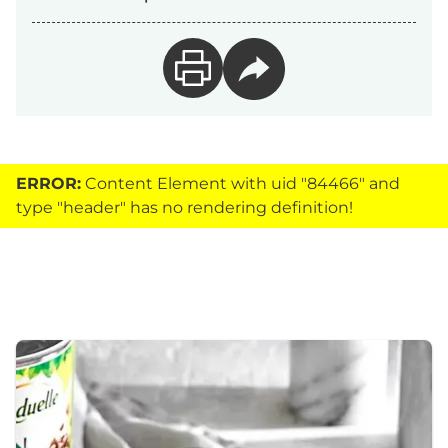
ERROR:
Content Element with uid "84466" and
type "header" has no rendering definition!