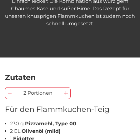
Einfach lecker: Die Kombination aus würzigem
Chaumes Käse und süßer Birne. Das Rezept für
unseren knusprigen Flammkuchen ist zudem noch
schnell umgesetzt.
Zutaten
2 Portionen
Für den Flammkuchen-Teig
230 g
Pizzamehl, Type 00
2 EL
Olivenöl (mild)
1
Eidotter