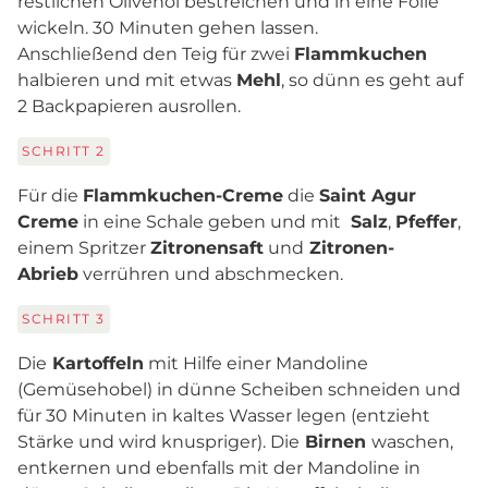
restlichen Olivenöl bestreichen und in eine Folie
wickeln. 30 Minuten gehen lassen.
Anschließend den Teig für zwei
Flammkuchen
halbieren und mit etwas
Mehl
, so dünn es geht auf
2 Backpapieren ausrollen.
SCHRITT
2
Für die
Flammkuchen-Creme
die
Saint Agur
Creme
in eine Schale geben und mit
Salz
,
Pfeffer
,
einem Spritzer
Zitronensaft
und
Zitronen-
Abrieb
verrühren und abschmecken.
SCHRITT
3
Die
Kartoffeln
mit Hilfe einer Mandoline
(Gemüsehobel) in dünne Scheiben schneiden und
für 30 Minuten in kaltes Wasser legen (entzieht
Stärke und wird knuspriger). Die
Birnen
waschen,
entkernen und ebenfalls mit der Mandoline in