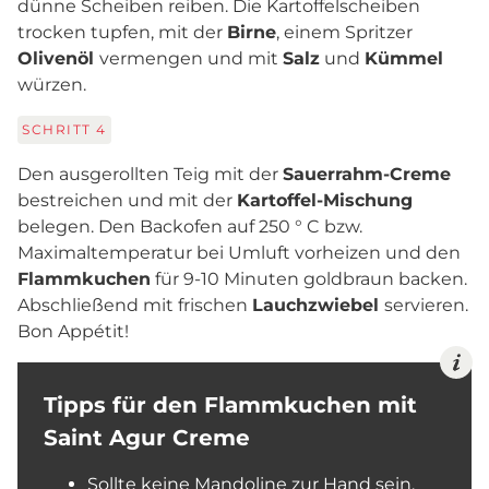
dünne Scheiben reiben. Die Kartoffelscheiben
trocken tupfen, mit der
Birne
, einem Spritzer
Olivenöl
vermengen und mit
Salz
und
Kümmel
würzen.
SCHRITT
4
Den ausgerollten Teig mit der
Sauerrahm-Creme
bestreichen und mit der
Kartoffel-Mischung
belegen. Den Backofen auf 250 ° C bzw.
Maximaltemperatur bei Umluft vorheizen und den
Flammkuchen
für 9-10 Minuten goldbraun backen.
Abschließend mit frischen
Lauchzwiebel
servieren.
Bon Appétit!
Tipps für den Flammkuchen mit
Saint Agur Creme
Sollte keine Mandoline zur Hand sein,