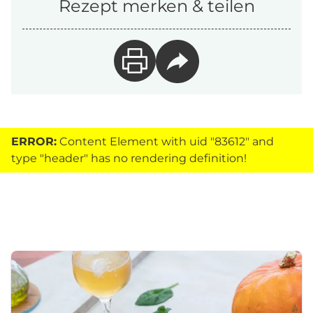
Rezept merken & teilen
ERROR:
Content Element with uid "83612" and
type "header" has no rendering definition!