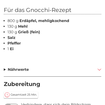
Für das Gnocchi-Rezept
800 g
Erdäpfel, mehligkochend
130 g
Mehl
130 g
Grieß (fein)
Salz
Pfeffer
1
Ei
Nährwerte
Zubereitung
Gesamtzeit 25 Min.
Verhindere, dass sich dein Bildschirm