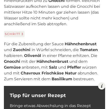
hineindrücken und zu
Gnocchi
formen. Reichlich
Salzwasser aufkochen lassen und die Gnocchi bei
mittlerer Hitze 10 Minuten gar ziehen lassen (das
Wasser sollte nicht mehr kochen) und
anschließend im Sieb abtropfen.
SCHRITT
3
Für die Zubereitung der Sauce
Hähnchenbrust
und
Zucchini
in Würfel schneiden, die
Tomaten
halbieren.
Olivenöl
in einer Pfanne erhitzen. Die
Gnocchi
mit der
Hähnchenbrust
und dem
Gemüse
anbraten, mit
Salz
und
Pfeffer
würzen
und mit
Chavroux Frischkäse Natur
abrunden.
Zum Servieren mit dem
Basilikum
bestreuen.
Tipp für unser Rezept
Bringe etwas Abwechslung in das Rezept