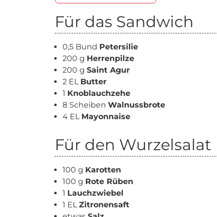
Für das Sandwich
0,5 Bund
Petersilie
200 g
Herrenpilze
200 g
Saint Agur
2 EL
Butter
1
Knoblauchzehe
8 Scheiben
Walnussbrote
4 EL
Mayonnaise
Für den Wurzelsalat
100 g
Karotten
100 g
Rote Rüben
1
Lauchzwiebel
1 EL
Zitronensaft
etwas
Salz