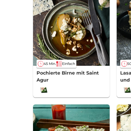
45 Min.
Einfach
50
Pochierte Birne mit Saint
Las
Agur
und