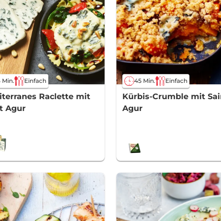
 Min.
Einfach
45 Min.
Einfach
terranes Raclette mit
Kürbis-Crumble mit Sai
t Agur
Agur