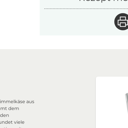
chimmelkäse aus
immt dem
 den
ndet viele