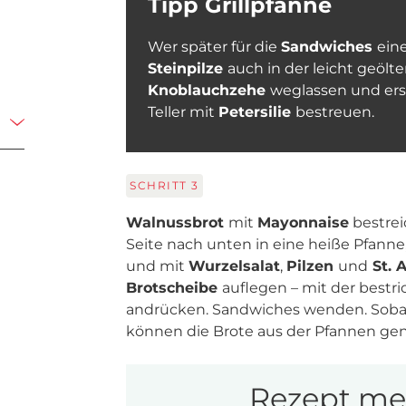
Tipp Grillpfanne
Wer später für die
Sandwiches
ein
Steinpilze
auch in der leicht geölt
Knoblauchzehe
weglassen und erst
Teller mit
Petersilie
bestreuen.
SCHRITT
3
Walnussbrot
mit
Mayonnaise
bestrei
Seite nach unten in eine heiße Pfanne,
und mit
Wurzelsalat
,
Pilzen
und
St. 
Brotscheibe
auflegen – mit der bestr
andrücken. Sandwiches wenden. Sobald
können die Brote aus der Pfannen ge
Rezept mer