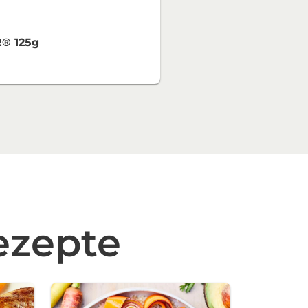
® 125g
ezepte