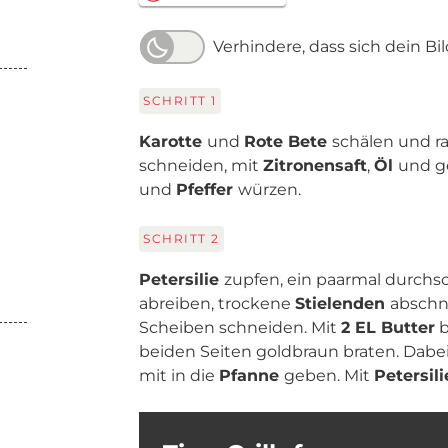
Verhindere, dass sich dein Bi
SCHRITT
1
Karotte
und
Rote Bete
schälen und r
schneiden, mit
Zitronensaft
,
Öl
und g
und
Pfeffer
würzen.
SCHRITT
2
Petersilie
zupfen, ein paarmal durchs
abreiben, trockene
Stielenden
abschn
Scheiben schneiden. Mit
2 EL Butter
b
beiden Seiten goldbraun braten. Dabe
mit in die
Pfanne
geben. Mit
Petersil