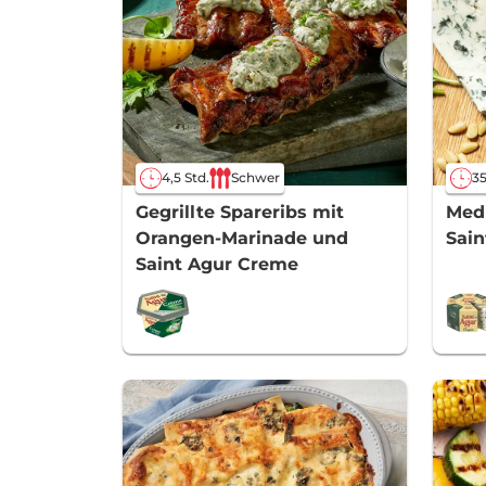
4,5 Std.
Schwer
35
Gegrillte Spareribs mit
Medi
Orangen-Marinade und
Sain
Saint Agur Creme