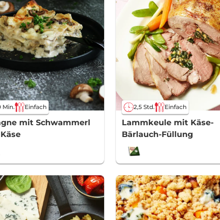
 Min.
Einfach
2,5 Std.
Einfach
agne mit Schwammerl
Lammkeule mit Käse-
 Käse
Bärlauch-Füllung