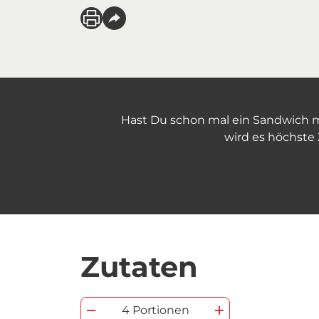
Hast Du schon mal ein Sandwich m
wird es höchste 
Zutaten
4 Portionen