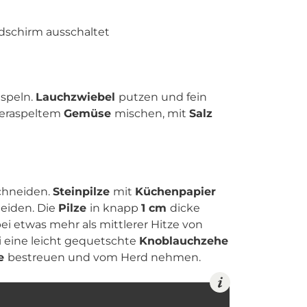
ldschirm ausschaltet
aspeln.
Lauchzwiebel
putzen und fein
eraspeltem
Gemüse
mischen, mit
Salz
chneiden.
Steinpilze
mit
Küchenpapier
eiden. Die
Pilze
in knapp
1 cm
dicke
ei etwas mehr als mittlerer Hitze von
i eine leicht gequetschte
Knoblauchzehe
ie
bestreuen und vom Herd nehmen.