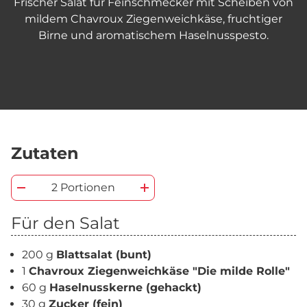
Frischer Salat für Feinschmecker mit Scheiben von
mildem Chavroux Ziegenweichkäse, fruchtiger
Birne und aromatischem Haselnusspesto.
Zutaten
2 Portionen
Für den Salat
200 g
Blattsalat (bunt)
1
Chavroux Ziegenweichkäse "Die milde Rolle"
60 g
Haselnusskerne (gehackt)
30 g
Zucker (fein)