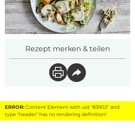
Rezept merken & teilen
ERROR:
Content Element with uid "83902" and
type "header" has no rendering definition!