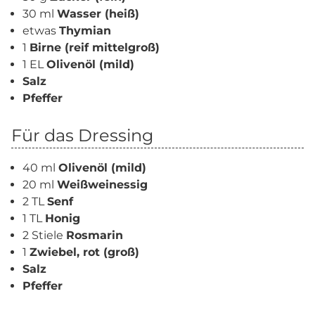
30 ml
Wasser (heiß)
etwas
Thymian
1
Birne (reif mittelgroß)
1 EL
Olivenöl (mild)
Salz
Pfeffer
Für das Dressing
40 ml
Olivenöl (mild)
20 ml
Weißweinessig
2 TL
Senf
1 TL
Honig
2 Stiele
Rosmarin
1
Zwiebel, rot (groß)
Salz
Pfeffer