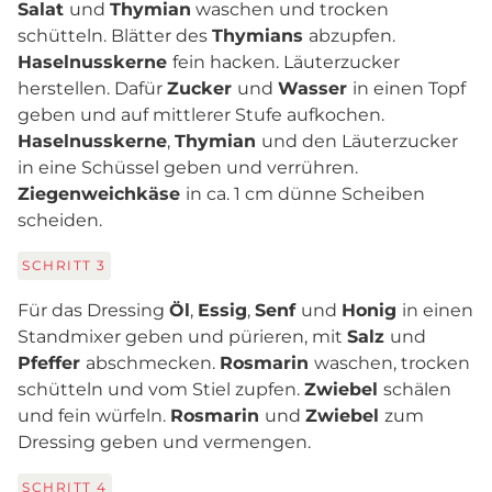
Salat
und
Thymian
waschen und trocken
schütteln. Blätter des
Thymians
abzupfen.
Haselnusskerne
fein hacken. Läuterzucker
herstellen. Dafür
Zucker
und
Wasser
in einen Topf
geben und auf mittlerer Stufe aufkochen.
Haselnusskerne
,
Thymian
und den Läuterzucker
in eine Schüssel geben und verrühren.
Ziegenweichkäse
in ca. 1 cm dünne Scheiben
scheiden.
SCHRITT
3
Für das Dressing
Öl
,
Essig
,
Senf
und
Honig
in einen
Standmixer geben und pürieren, mit
Salz
und
Pfeffer
abschmecken.
Rosmarin
waschen, trocken
schütteln und vom Stiel zupfen.
Zwiebel
schälen
und fein würfeln.
Rosmarin
und
Zwiebel
zum
Dressing geben und vermengen.
SCHRITT
4