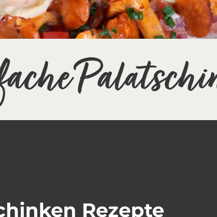
fache Palatschi
schinken Rezepte