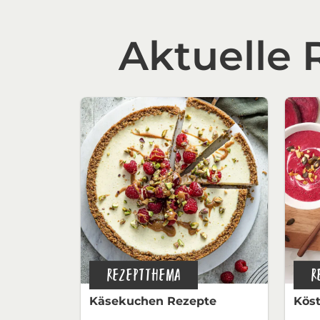
Aktuelle
REZEPTTHEMA
R
Käsekuchen Rezepte
Köst