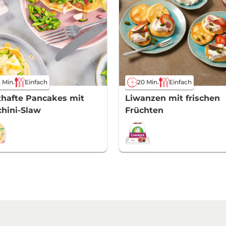
 Min.
Einfach
20 Min.
Einfach
hafte Pancakes mit
Liwanzen mit frischen
hini-Slaw
Früchten