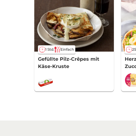
1 Std.
Einfach
25
Gefüllte Pilz-Crêpes mit
Herz
Käse-Kruste
Zucc