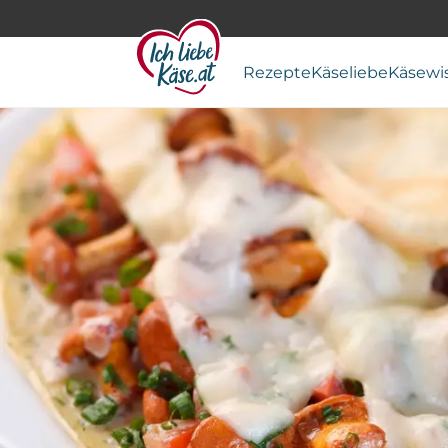
Rezepte
Käseliebe
Käsewi