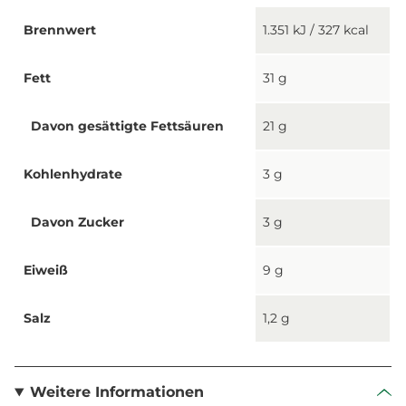
Brennwert
1.351 kJ / 327 kcal
Fett
31 g
Davon gesättigte Fettsäuren
21 g
Kohlenhydrate
3 g
Davon Zucker
3 g
Eiweiß
9 g
Salz
1,2 g
Weitere Informationen