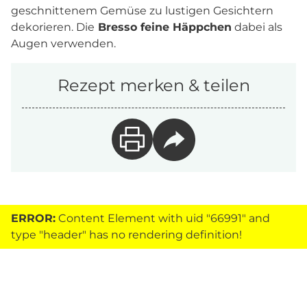
geschnittenem Gemüse zu lustigen Gesichtern
dekorieren. Die
Bresso feine Häppchen
dabei als
Augen verwenden.
Rezept merken & teilen
ERROR:
Content Element with uid "66991" and
type "header" has no rendering definition!