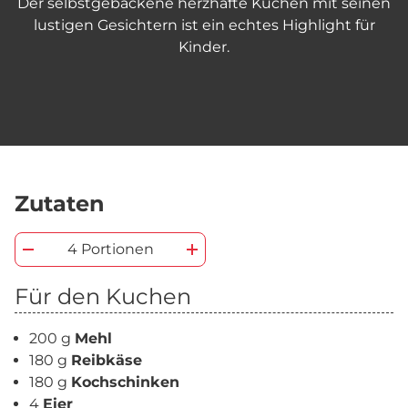
Der selbstgebackene herzhafte Kuchen mit seinen
lustigen Gesichtern ist ein echtes Highlight für
Kinder.
Zutaten
4 Portionen
Für den Kuchen
200 g
Mehl
180 g
Reibkäse
180 g
Kochschinken
4
Eier