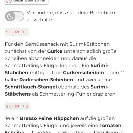
Gesamtzeit 20 Min.
Verhindere, dass sich dein Bildschirm
ausschaltet
SCHRITT
1
Für den Gemüsesnack mit Surimi-Stäbchen
zunächst von der
Gurke
unterschiedlich große
Scheiben abschneiden und daraus die
Schmetterlings-Flügel kreieren. Ein
Surimi-
Stäbchen
mittig auf die
Gurkenscheiben
legen. 2
halbe
Radieschen-Scheiben
und zwei kleine
Schnittlauch-Stängel
oberhalb des
Surimi-
Stäbchens
als Schmetterling-Fühler drapieren.
SCHRITT
2
Je ein
Bresso Feine Häppchen
auf die großen
Schmetterlings-Flügel und jeweils eine
Tomaten
-
Scheibe
auf die kleinen Flügel legen. Die Oliven in