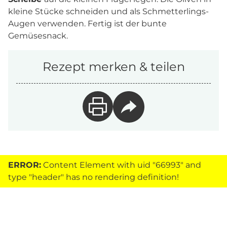
kleine Stücke schneiden und als Schmetterlings-
Augen verwenden. Fertig ist der bunte
Gemüsesnack.
Rezept merken & teilen
ERROR:
Content Element with uid "66993" and
type "header" has no rendering definition!