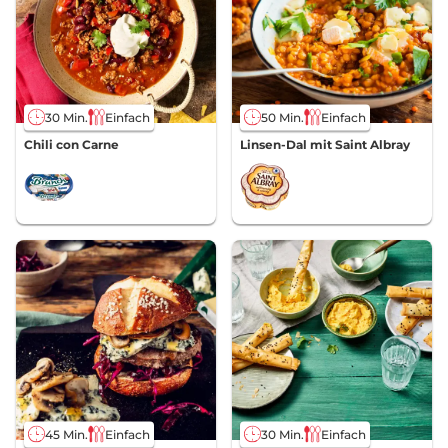
30 Min.
Einfach
50 Min.
Einfach
Chili con Carne
Linsen-Dal mit Saint Albray
45 Min.
Einfach
30 Min.
Einfach