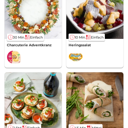
30 Min.
Einfach
10 Min.
Einfach
Charcuterie Adventkranz
Heringssalat
2 Std.
Einfach
45 Min.
Mittel