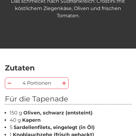
Das schmeckt nach Südfrankreich: Crostini mit
köstlichem Ziegenkäse, Oliven und frischen
Tomaten.
Zutaten
4 Portionen
Für die Tapenade
150 g
Oliven, schwarz (entsteint)
40 g
Kapern
5
Sardellenfilets, eingelegt (in Öl)
1
Knoblauchzehe (frisch gehackt)