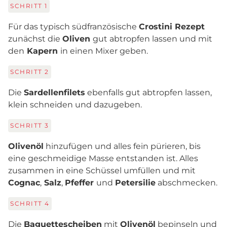
SCHRITT
1
Für das typisch südfranzösische
Crostini Rezept
zunächst die
Oliven
gut abtropfen lassen und mit
den
Kapern
in einen Mixer geben.
SCHRITT
2
Die
Sardellenfilets
ebenfalls gut abtropfen lassen,
klein schneiden und dazugeben.
SCHRITT
3
Olivenöl
hinzufügen und alles fein pürieren, bis
eine geschmeidige Masse entstanden ist. Alles
zusammen in eine Schüssel umfüllen und mit
Cognac
,
Salz
,
Pfeffer
und
Petersilie
abschmecken.
SCHRITT
4
Die
Baguettescheiben
mit
Olivenöl
bepinseln und