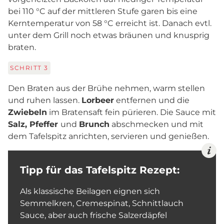
bei 110 °C auf der mittleren Stufe garen bis eine
Kerntemperatur von 58 °C erreicht ist. Danach evtl.
unter dem Grill noch etwas bräunen und knusprig
braten.
SCHRITT
3
Den Braten aus der Brühe nehmen, warm stellen
und ruhen lassen.
Lorbeer
entfernen und die
Zwiebeln
im Bratensaft fein pürieren. Die Sauce mit
Salz, Pfeffer
und
Brunch
abschmecken und mit
dem Tafelspitz anrichten, servieren und genießen.
Tipp für das Tafelspitz Rezept:
Als klassische Beilagen eignen sich
Semmelkren, Cremespinat, Schnittlauch
Sauce, aber auch frische Salzerdäpfel