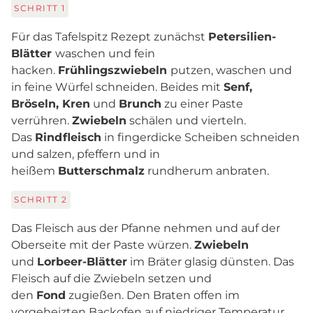
SCHRITT
1
Für das Tafelspitz Rezept zunächst
Petersilien-
Blätter
waschen und fein
hacken.
Frühlingszwiebeln
putzen, waschen und
in feine Würfel schneiden. Beides mit
Senf,
Bröseln, Kren
und
Brunch
zu einer Paste
verrühren.
Zwiebeln
schälen und vierteln.
Das
Rindfleisch
in fingerdicke Scheiben schneiden
und salzen, pfeffern und in
heißem
Butterschmalz
rundherum anbraten.
SCHRITT
2
Das Fleisch aus der Pfanne nehmen und auf der
Oberseite mit der Paste würzen.
Zwiebeln
und
Lorbeer-Blätter
im Bräter glasig dünsten. Das
Fleisch auf die Zwiebeln setzen und
den
Fond
zugießen. Den Braten offen im
vorgeheizten Backofen auf niedriger Temperatur