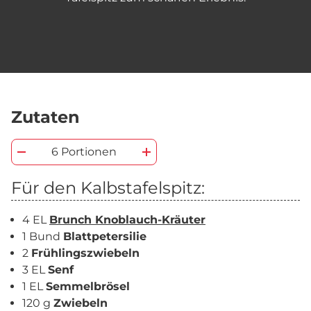
Zutaten
6 Portionen
Für den Kalbstafelspitz:
4 EL
Brunch Knoblauch-Kräuter
1 Bund
Blattpetersilie
2
Frühlingszwiebeln
3 EL
Senf
1 EL
Semmelbrösel
120 g
Zwiebeln