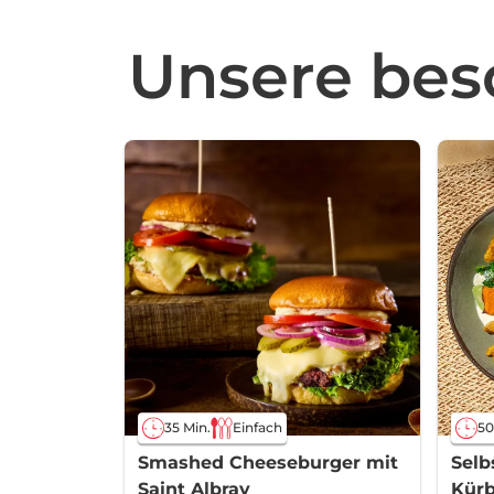
Unsere beso
35 Min.
Einfach
50
Smashed Cheeseburger mit
Selb
Saint Albray
Kürb