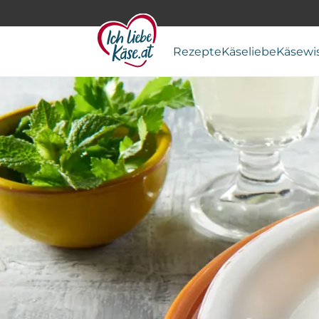
Rezepte
Käseliebe
Käsewi