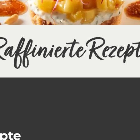
affinierte Rezep
epte