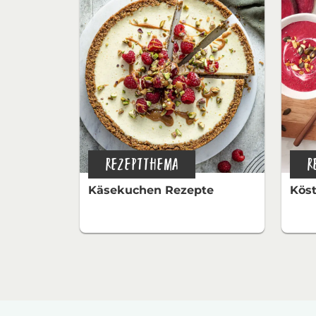
REZEPTTHEMA
R
Käsekuchen Rezepte
Köst