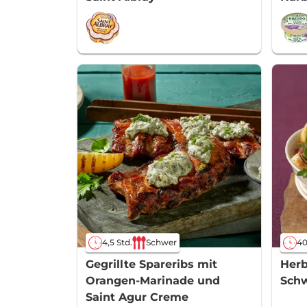
4,5 Std.
Schwer
40
Gegrillte Spareribs mit
Herb
Orangen-Marinade und
Sch
Saint Agur Creme