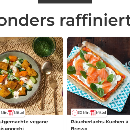
nders raffinie
 Min.
Mittel
30 Min.
Mittel
stgemachte vegane
Räucherlachs-Kuchen à 
isgnocchi
Bresso