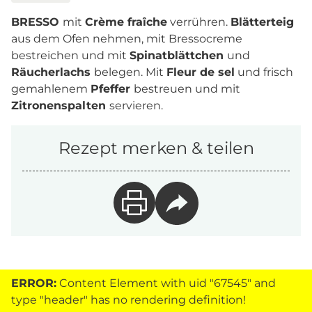
BRESSO
mit
Crème fraîche
verrühren.
Blätterteig
aus dem Ofen nehmen, mit Bressocreme
bestreichen und mit
Spinatblättchen
und
Räucherlachs
belegen. Mit
Fleur de sel
und frisch
gemahlenem
Pfeffer
bestreuen und mit
Zitronenspalten
servieren.
Rezept merken & teilen
ERROR:
Content Element with uid "67545" and
type "header" has no rendering definition!