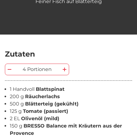
Feiner Fisch auf Blätterteig
Zutaten
4 Portionen
1 Handvoll
Blattspinat
200 g
Räucherlachs
500 g
Blätterteig (gekühlt)
125 g
Tomate (passiert)
2 EL
Olivenöl (mild)
150 g
BRESSO Balance mit Kräutern aus der
Provence