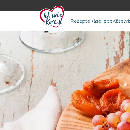
Rezepte
Käseliebe
Käsewi