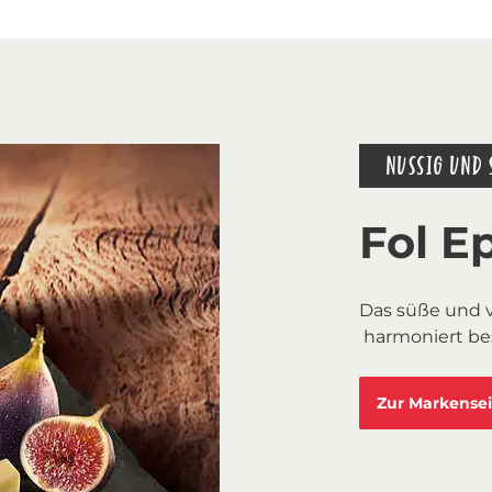
NUSSIG UND 
Fol Ep
Das süße und 
harmoniert bes
Zur Markensei