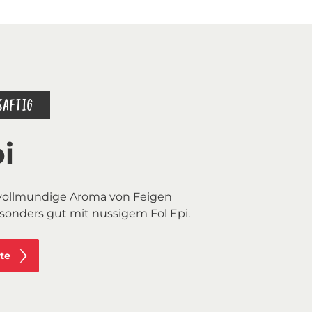
SAFTIG
i
vollmundige Aroma von Feigen
onders gut mit nussigem Fol Epi.
te