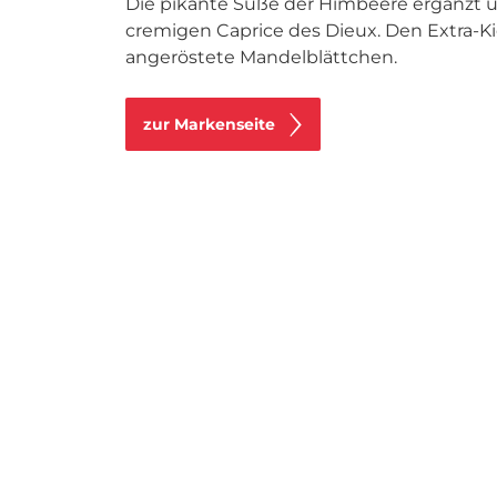
Die pikante Süße der Himbeere ergänzt 
cremigen Caprice des Dieux. Den Extra-K
angeröstete Mandelblättchen.
zur Markenseite