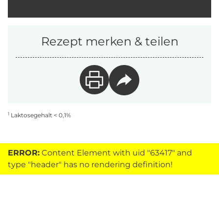
Rezept merken & teilen
1
Laktosegehalt < 0,1%
ERROR:
Content Element with uid "63417" and
type "header" has no rendering definition!