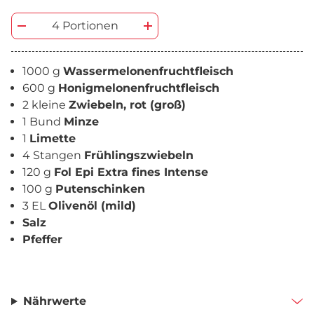
4 Portionen
1000 g
Wassermelonenfruchtfleisch
600 g
Honigmelonenfruchtfleisch
2 kleine
Zwiebeln, rot (groß)
1 Bund
Minze
1
Limette
4 Stangen
Frühlingszwiebeln
120 g
Fol Epi Extra fines Intense
100 g
Putenschinken
3 EL
Olivenöl (mild)
Salz
Pfeffer
Nährwerte