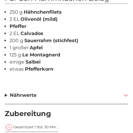
250 g
Hähnchenfilets
3 EL
Olivenöl (mild)
Pfeffer
2 EL
Calvados
200 g
Sauerrahm (stichfest)
1 großer
Apfel
125 g
Le Montagnard
einige
Salbei
etwas
Pfefferkorn
Nährwerte
Zubereitung
Gesamtzeit 1 Std. 30 Min.