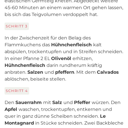
elastischen Germteig kneten. Abgedeckt weitere
45-60 Minuten an einem warmen Ort gehen lassen,
bis sich das Teigvolumen verdoppelt hat.
SCHRITT
3
In der Zwischenzeit für den Belag des
Flammkuchens das
Hühnchenfleisch
kalt
abspülen, trockentupfen und in Streifen schneiden.
In einer Pfanne 2 EL
Olivenöl
erhitzen,
Hühnchenfleisch
darin rundherum kräftig
anbraten.
Salzen
und
pfeffern
. Mit dem
Calvados
ablöschen, beiseite stellen.
SCHRITT
4
Den
Sauerrahm
mit
Salz
und
Pfeffer
würzen. Den
Apfel
waschen, trockentupfen, entkernen und
quer in ganz dünne Scheiben schneiden.
Le
Montagnard
in Stücke schneiden. Zwei Backbleche