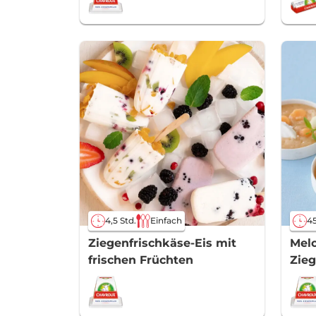
4,5 Std.
Einfach
45
Ziegenfrischkäse-Eis mit
Mel
frischen Früchten
Zie