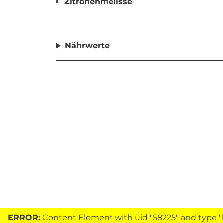
Zitronenmelisse
Nährwerte
ERROR:
Content Element with uid "58225" and type "h