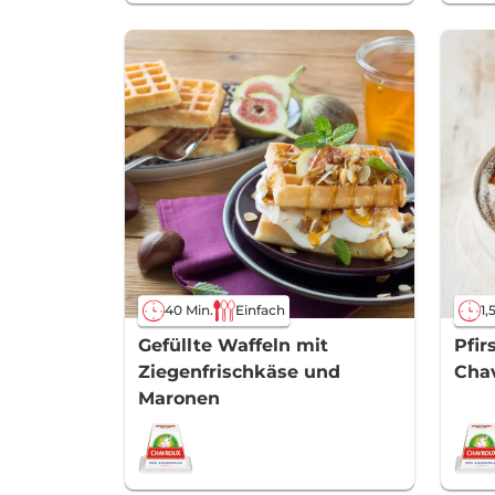
40 Min.
Einfach
1,
Gefüllte Waffeln mit
Pfir
Ziegenfrischkäse und
Cha
Maronen