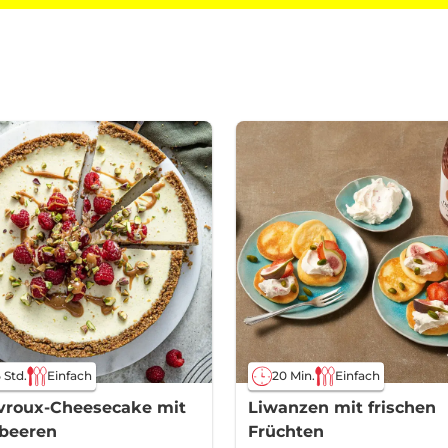
5 Std.
Einfach
20 Min.
Einfach
vroux-Cheesecake mit
Liwanzen mit frischen
beeren
Früchten