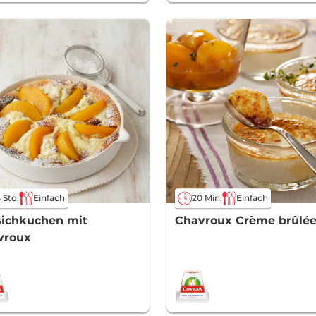
5 Std.
Einfach
20 Min.
Einfach
sichkuchen mit
Chavroux Crème brûlé
vroux