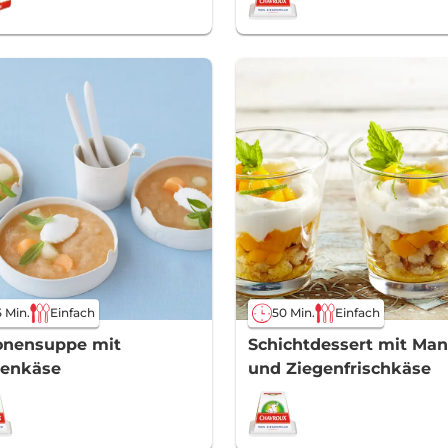
 Min.
Einfach
50 Min.
Einfach
onensuppe mit
Schichtdessert mit Ma
genkäse
und Ziegenfrischkäse