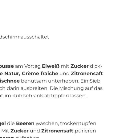
ldschirm ausschaltet
ousse
am Vortag
Eiweiß
mit
Zucker
dick-
e Natur, Crème fraîche
und
Zitronensaft
ischnee
behutsam unterheben. Ein Sieb
uch darin ausbreiten. Die Mischung auf das
 im Kühlschrank abtropfen lassen.
gel
die
Beeren
waschen, trockentupfen
. Mit
Zucker
und
Zitronensaft
pürieren