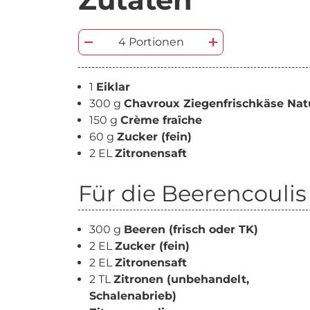
4 Portionen
1
Eiklar
300 g
Chavroux Ziegenfrischkäse Nat
150 g
Crème fraîche
60 g
Zucker (fein)
2 EL
Zitronensaft
Für die Beerencoulis
300 g
Beeren (frisch oder TK)
2 EL
Zucker (fein)
2 EL
Zitronensaft
2 TL
Zitronen (unbehandelt,
Schalenabrieb)