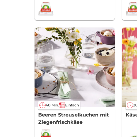
40 Min.
Einfach
20
Beeren Streuselkuchen mit
Käse
Ziegenfrischkäse