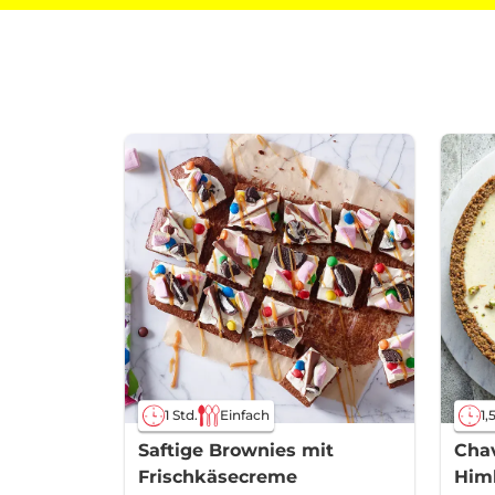
1 Std.
Einfach
1,
Saftige Brownies mit
Cha
Frischkäsecreme
Him