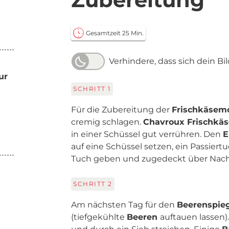
Gesamtzeit 25 Min.
Verhindere, dass sich dein Bi
ur
SCHRITT
1
Für die Zubereitung der
Frischkäsem
cremig schlagen.
Chavroux Frischkäs
in einer Schüssel gut verrühren. Den
E
auf eine Schüssel setzen, ein Passiert
Tuch geben und zugedeckt über Nacht
SCHRITT
2
Am nächsten Tag für den
Beerenspie
(tiefgekühlte
Beeren
auftauen lassen)