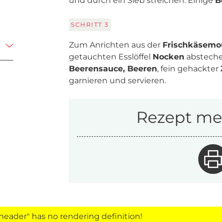
und durch ein Sieb streichen. Einige
B
SCHRITT
3
Zum Anrichten aus der
Frischkäsemo
getauchten Esslöffel
Nocken
abstechen
Beerensauce, Beeren
, fein gehackter
garnieren und servieren.
Rezept mer
eader" has no rendering definition!