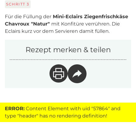
SCHRITT
3
Für die Füllung der
Mini-Eclairs Ziegenfrischkäse
Chavroux "Natur"
mit Konfitüre verrühren. Die
Eclairs kurz vor dem Servieren damit füllen.
Rezept merken & teilen
ERROR:
Content Element with uid "57864" and
type "header" has no rendering definition!