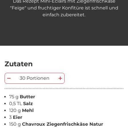
Das Rezept Mini-Eclairs mit Ziegenfrischkäse
"Feige" und fruchtiger Konfitüre ist schnell und
einfach zubereitet.
Zutaten
30 Portionen
75 g
Butter
0,5 TL
Salz
120 g
Mehl
3
Eier
150 g
Chavroux Ziegenfrischkäse Natur