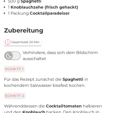
500 g
Spaghetti
1
Knoblauchzehe (frisch gehackt)
1 Packung
Cocktailparadeiser
Zubereitung
Gesamtzeit 20 Min.
Verhindere, dass sich dein Bildschirm
ausschaltet
SCHRITT
1
Für das Rezept zunächst die
Spaghetti
in
kochendem Salzwasser bissfest kochen.
SCHRITT
2
Währenddessen die
Cocktailtomaten
halbieren
und den
Knoblauch
hacken. Den Knoblauch in