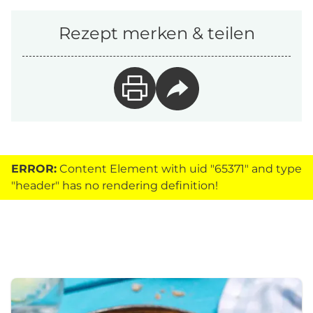
Rezept merken & teilen
ERROR:
Content Element with uid "65371" and type
"header" has no rendering definition!