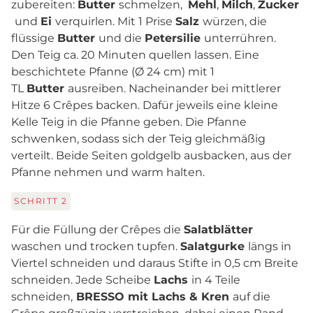
zubereiten:
Butter
schmelzen,
Mehl
,
Milch
,
Zucker
und
Ei
verquirlen. Mit 1 Prise
Salz
würzen, die
flüssige
Butter
und die
Petersilie
unterrühren.
Den Teig ca. 20 Minuten quellen lassen. Eine
beschichtete Pfanne (Ø 24 cm) mit 1
TL
Butter
ausreiben. Nacheinander bei mittlerer
Hitze 6 Crêpes backen. Dafür jeweils eine kleine
Kelle Teig in die Pfanne geben. Die Pfanne
schwenken, sodass sich der Teig gleichmäßig
verteilt. Beide Seiten goldgelb ausbacken, aus der
Pfanne nehmen und warm halten.
SCHRITT
2
Für die Füllung der Crêpes die
Salatblätter
waschen und trocken tupfen.
Salatgurke
längs in
Viertel schneiden und daraus Stifte in 0,5 cm Breite
schneiden. Jede Scheibe
Lachs
in 4 Teile
schneiden,
BRESSO mit Lachs & Kren
auf die