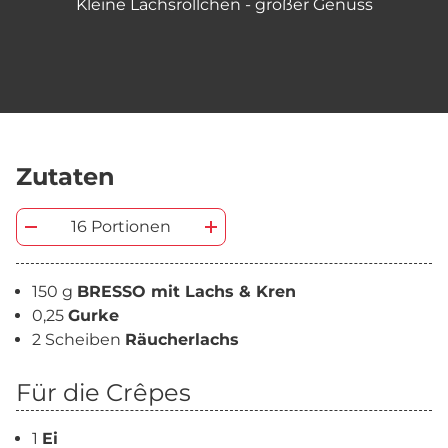
Kleine Lachsröllchen - großer Genuss
Zutaten
16 Portionen
150 g
BRESSO mit Lachs & Kren
0,25
Gurke
2 Scheiben
Räucherlachs
Für die Crêpes
1
Ei