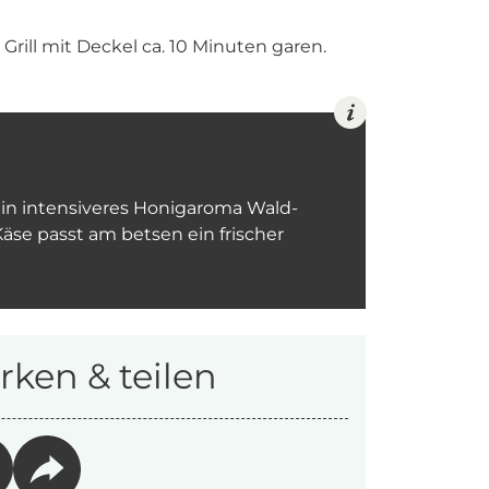
Grill mit Deckel ca. 10 Minuten garen.
ein intensiveres Honigaroma Wald-
äse passt am betsen ein frischer
ken & teilen