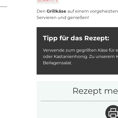
SCHRITT
3
Den
Grillkäse
auf einem vorgeheizten 
Servieren und genießen!
Tipp für das Rezept:
Verwende zum gegrillten Käse für 
oder Kastanienhonig. Zu unserem K
Beilagensalat.
Rezept mer