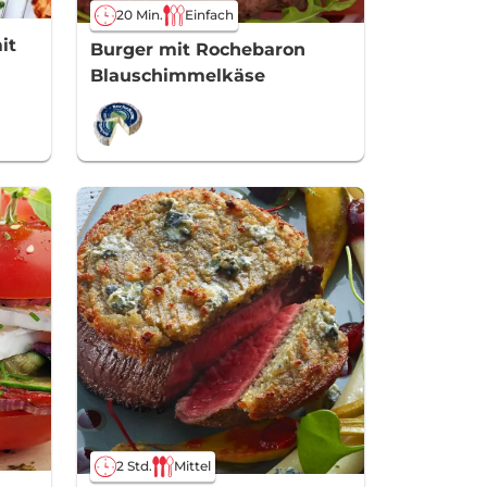
20 Min.
Einfach
it
Burger mit Rochebaron
Blauschimmelkäse
2 Std.
Mittel