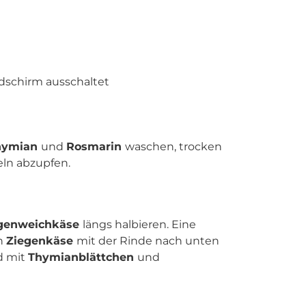
ldschirm ausschaltet
hymian
und
Rosmarin
waschen, trocken
eln abzupfen.
egenweichkäse
längs halbieren. Eine
en
Ziegenkäse
mit der Rinde nach unten
d mit
Thymianblättchen
und