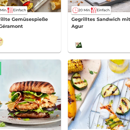
 Min.
Einfach
20 Min.
Einfach
illte Gemüsespieße
Gegrilltes Sandwich mit
 Géramont
Agur