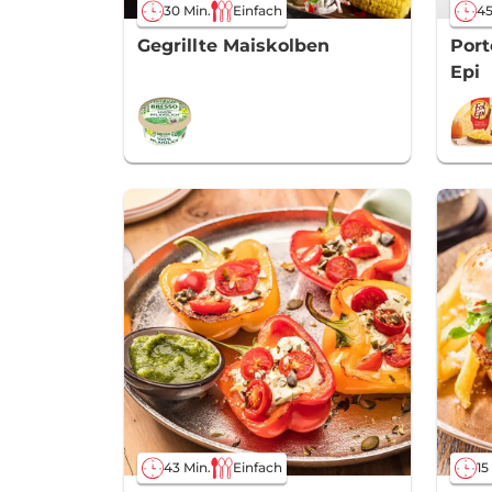
30 Min.
Einfach
45
Gegrillte Maiskolben
Port
Epi
43 Min.
Einfach
15