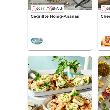
20 Min.
Einfach
25
Gegrillte Honig-Ananas
Chee