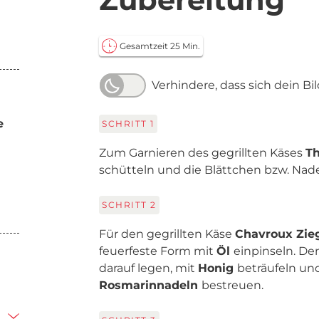
Gesamtzeit 25 Min.
Verhindere, dass sich dein Bi
e
SCHRITT
1
Zum Garnieren des gegrillten Käses
T
schütteln und die Blättchen bzw. Nad
SCHRITT
2
Für den gegrillten Käse
Chavroux Zi
feuerfeste Form mit
Öl
einpinseln. D
darauf legen, mit
Honig
beträufeln un
Rosmarinnadeln
bestreuen.