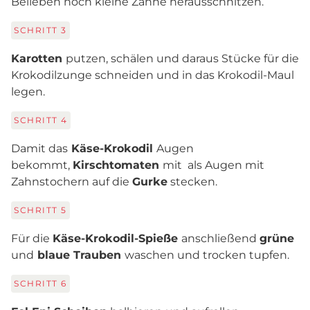
Belieben noch kleine Zähne herausschnitzen.
SCHRITT
3
Karotten
putzen, schälen und daraus Stücke für die
Krokodilzunge schneiden und in das Krokodil-Maul
legen.
SCHRITT
4
Damit das
Käse-Krokodil
Augen
bekommt,
Kirschtomaten
mit als Augen mit
Zahnstochern auf die
Gurke
stecken.
SCHRITT
5
Für die
Käse-Krokodil-Spieße
anschließend
grüne
und
blaue Trauben
waschen und trocken tupfen.
SCHRITT
6