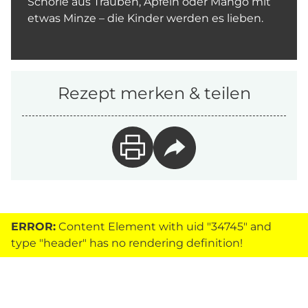
Schorle aus Trauben, Äpfeln oder Mango mit
etwas Minze – die Kinder werden es lieben.
Rezept merken & teilen
ERROR:
Content Element with uid "34745" and
type "header" has no rendering definition!