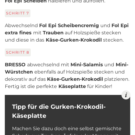
Fol Epi Scheiben
halbieren und aufrollen.
SCHRITT
7
Abwechselnd
Fol Epi Scheiben
cremig
und
Fol Epi
extra fines
mit
Trauben
auf Holzspieße stecken
und diese in das
Käse-Gurken-Krokodil
stecken.
SCHRITT
8
BRESSO
abwechselnd mit
Mini-Salamis
und
Mini-
Würstchen
ebenfalls auf Holzspieße stecken und
dekorativ auf das
Käse-Gurken-Krokodil
platzieren.
Fertig ist die perfekte
Käseplatte
für Kinder!
Tipp für die Gurken-Krokodil-
Käseplatte
Machen Sie dazu doch eine selbst gemischte