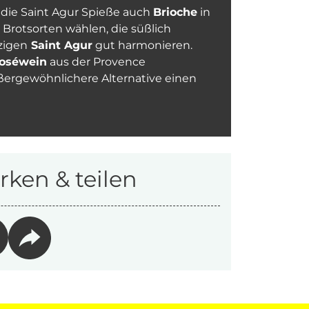
 die Saint Agur Spieße auch
Brioche
in
Brotsorten wählen, die süßlich
zigen
Saint Agur
gut harmonieren.
oséwein
aus der Provence
ßergewöhnlichere Alternative einen
ken & teilen