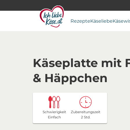
Rezepte
Käseliebe
Käsewi
Käseplatte mit 
& Häppchen
Schwierigkeit
Zubereitungszeit
Einfach
2 Std.