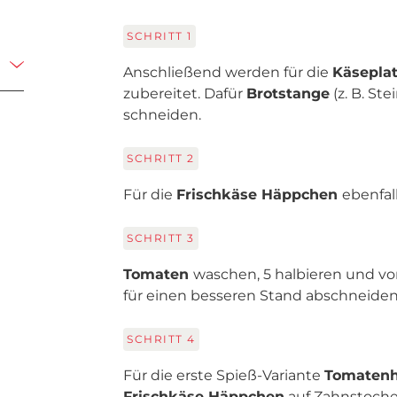
SCHRITT
1
Anschließend werden für die
Käseplat
zubereitet. Dafür
Brotstange
(z. B. St
schneiden.
SCHRITT
2
Für die
Frischkäse Häppchen
ebenfal
SCHRITT
3
Tomaten
waschen, 5 halbieren und vo
für einen besseren Stand abschneiden
SCHRITT
4
Für die erste Spieß-Variante
Tomatenh
Frischkäse Häppchen
auf Zahnstoche