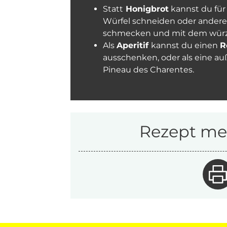
Statt
Honigbrot
kannst du für
Würfel schneiden oder andere 
schmecken und mit dem wür
Als
Aperitif
kannst du einen
R
ausschenken, oder als eine au
Pineau des Charentes.
Rezept mer