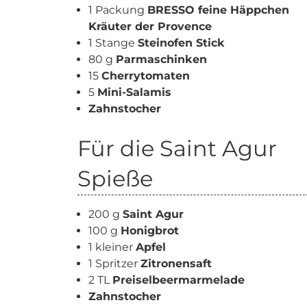
1 Packung
BRESSO feine Häppchen
Kräuter der Provence
1 Stange
Steinofen Stick
80 g
Parmaschinken
15
Cherrytomaten
5
Mini-Salamis
Zahnstocher
Für die Saint Agur
Spieße
200 g
Saint Agur
100 g
Honigbrot
1 kleiner
Apfel
1 Spritzer
Zitronensaft
2 TL
Preiselbeermarmelade
Zahnstocher