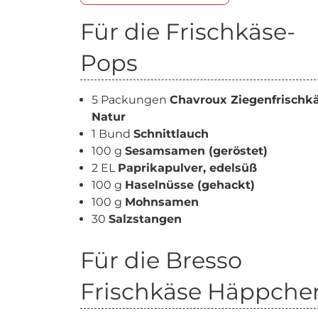
Für die Frischkäse-
Pops
5 Packungen
Chavroux Ziegenfrischk
Natur
1 Bund
Schnittlauch
100 g
Sesamsamen (geröstet)
2 EL
Paprikapulver, edelsüß
100 g
Haselnüsse (gehackt)
100 g
Mohnsamen
30
Salzstangen
Für die Bresso
Frischkäse Häppche