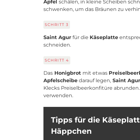
Apfel
schälen, in kleine Scheiben sch
schwenken, um das Bräunen zu verhin
SCHRITT
3
Saint Agur
für die
Käseplatte
entspre
schneiden.
SCHRITT
4
Das
Honigbrot
mit etwas
Preiselbeer
Apfelscheibe
darauf legen,
Saint Agu
Klecks Preiselbeerkonfitüre abrunden
verwenden.
Tipps für die Käseplat
Häppchen