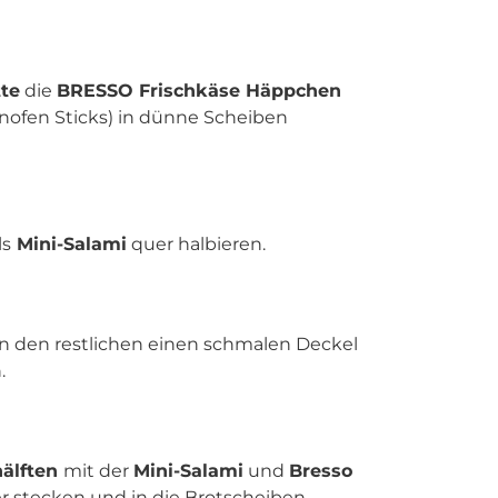
te
die
BRESSO Frischkäse Häppchen
einofen Sticks) in dünne Scheiben
ls
Mini-Salami
quer halbieren.
n den restlichen einen schmalen Deckel
.
älften
mit der
Mini-Salami
und
Bresso
r stecken und in die Brotscheiben