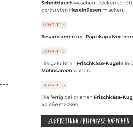
Schnittlauch
waschen, trocken schütt
gerösteten
Haselnüssen
mischen.
SCHRITT
4
Sesamsamen
mit
Paprikapulver
verm
SCHRITT
5
Die gekühlten
Frischkäse-Kugeln
in 
Mohnsamen
wälzen.
SCHRITT
6
Die fertig dekorierten
Frischkäse-Ku
Spieße stecken.
ZUBEREITUNG FRISCHKÄSE HÄPPCHEN