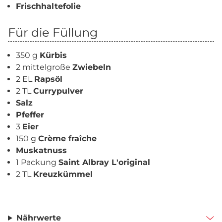
Frischhaltefolie
Für die Füllung
350 g
Kürbis
2 mittelgroße
Zwiebeln
2 EL
Rapsöl
2 TL
Currypulver
Salz
Pfeffer
3
Eier
150 g
Crème fraîche
Muskatnuss
1 Packung
Saint Albray L'original
2 TL
Kreuzkümmel
Nährwerte