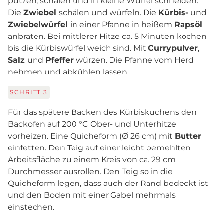
putzen, schälen und in kleine Würfel schneiden.
Die
Zwiebel
schälen und würfeln. Die
Kürbis-
und
Zwiebelwürfel
in einer Pfanne in heißem
Rapsöl
anbraten. Bei mittlerer Hitze ca. 5 Minuten kochen
bis die Kürbiswürfel weich sind. Mit
Currypulver
,
Salz
und
Pfeffer
würzen. Die Pfanne vom Herd
nehmen und abkühlen lassen.
SCHRITT
3
Für das spätere Backen des Kürbiskuchens den
Backofen auf 200 °C Ober- und Unterhitze
vorheizen. Eine Quicheform (Ø 26 cm) mit
Butter
einfetten. Den Teig auf einer leicht bemehlten
Arbeitsfläche zu einem Kreis von ca. 29 cm
Durchmesser ausrollen. Den Teig so in die
Quicheform legen, dass auch der Rand bedeckt ist
und den Boden mit einer Gabel mehrmals
einstechen.