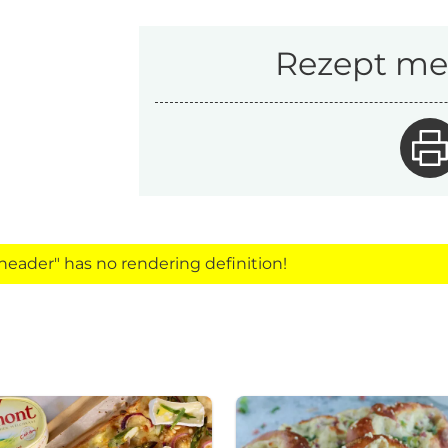
Rezept mer
eader" has no rendering definition!