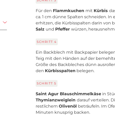
SCHRITT
3
Für den
Flammkuchen
mit
Kürbis
da
ca. 1 cm dünne Spalten schneiden. In 
erhitzen, die Kürbisspalten darin von 
Salz
und
Pfeffer
würzen, herausnehm
SCHRITT
4
Ein Backblech mit Backpapier beleg
Teig mit den Händen auf der bemehlt
Größe des Backbleches dünn ausrollen
den
Kürbisspalten
belegen.
SCHRITT
5
Saint Agur Blauschimmelkäse
in Stü
Thymianzweiglein
darauf verteilen. D
restlichem
Olivenöl
beträufeln. Im Ofe
Minuten knusprig backen.