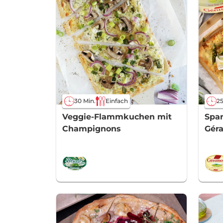
30 Min.
Einfach
25
Veggie-Flammkuchen mit
Spa
Champignons
Gér