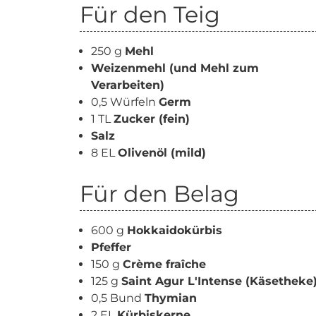
Für den Teig
250 g
Mehl
Weizenmehl (und Mehl zum
Verarbeiten)
0,5 Würfeln
Germ
1 TL
Zucker (fein)
Salz
8 EL
Olivenöl (mild)
Für den Belag
600 g
Hokkaidokürbis
Pfeffer
150 g
Crème fraîche
125 g
Saint Agur L'Intense (Käsetheke
0,5 Bund
Thymian
2 EL
Kürbiskerne