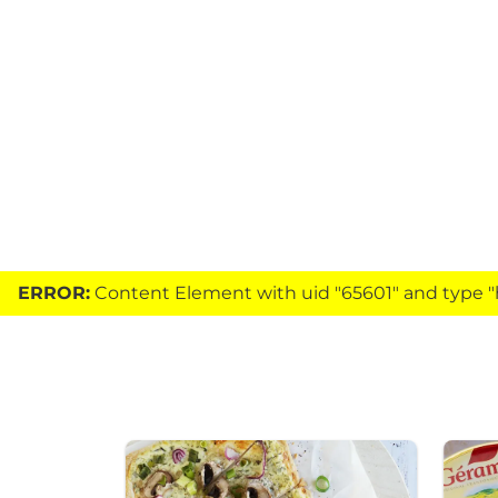
ERROR:
Content Element with uid "65601" and type "h