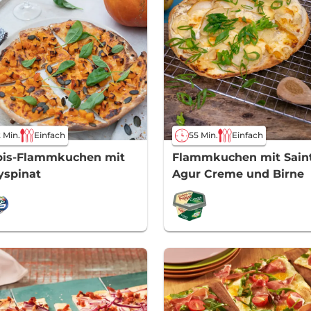
 Min.
Einfach
55 Min.
Einfach
bis-Flammkuchen mit
Flammkuchen mit Sain
yspinat
Agur Creme und Birne