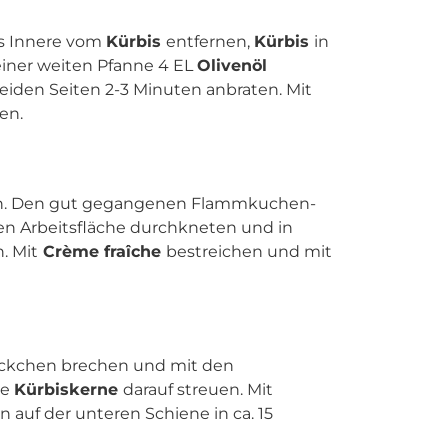
s Innere vom
Kürbis
entfernen,
Kürbis
in
einer weiten Pfanne 4 EL
Olivenöl
beiden Seiten 2-3 Minuten anbraten. Mit
en.
en. Den gut gegangenen Flammkuchen-
en Arbeitsfläche durchkneten und in
. Mit
Crème fraîche
bestreichen und mit
ckchen brechen und mit den
ie
Kürbiskerne
darauf streuen. Mit
n auf der unteren Schiene in ca. 15