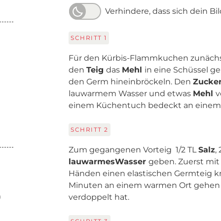
Verhindere, dass sich dein Bi
SCHRITT
1
Für den Kürbis-Flammkuchen zunächst
den
Teig
das
Mehl
in eine Schüssel g
den Germ hineinbröckeln. Den
Zucke
lauwarmem Wasser und etwas
Mehl
v
einem Küchentuch bedeckt an einem w
SCHRITT
2
Zum gegangenen Vorteig 1/2 TL
Salz
,
lauwarmes
Wasser
geben. Zuerst mit
Händen einen elastischen Germteig k
Minuten an einem warmen Ort gehen l
)
verdoppelt hat.