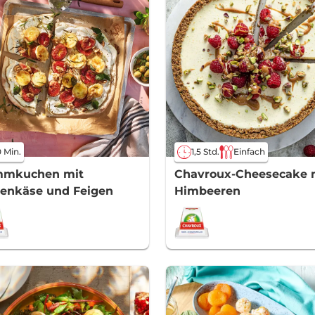
 Min.
1,5 Std.
Einfach
mmkuchen mit
Chavroux-Cheesecake 
genkäse und Feigen
Himbeeren