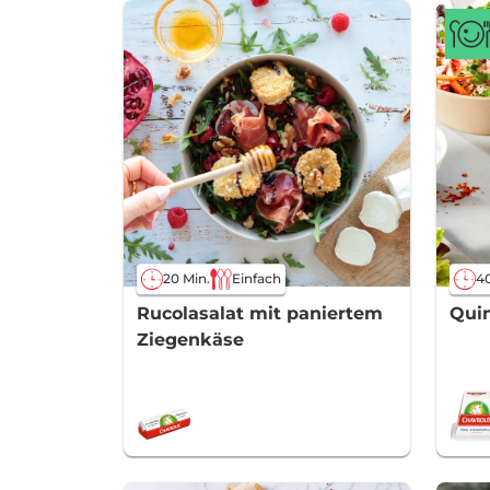
20 Min.
Einfach
40
Rucolasalat mit paniertem
Qui
Ziegenkäse