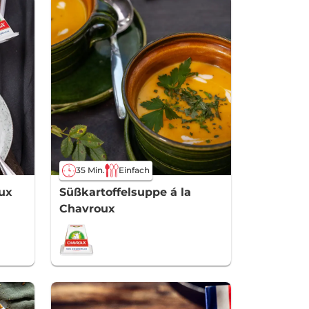
35 Min.
Einfach
ux
Süßkartoffelsuppe á la
Chavroux