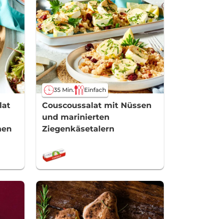
35 Min.
Einfach
lat
Couscoussalat mit Nüssen
und marinierten
hen
Ziegenkäsetalern