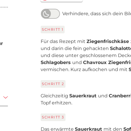
Verhindere, dass sich dein Bi
SCHRITT
1
Für das Rezept mit
Ziegenfrischkäse
ur
und darin die fein gehackten
Schalot
und diese unter geschlossenem Deckel 
Schlagobers
und
Chavroux Ziegenfr
vermischen. Kurz aufkochen und mit
SCHRITT
2
Gleichzeitig
Sauerkraut
und
Cranberr
Topf erhitzen.
SCHRITT
3
Das erwärmte
Sauerkraut
mit den
Sof