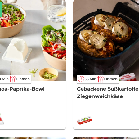
 Min.
Einfach
55 Min.
Einfach
noa-Paprika-Bowl
Gebackene Süßkartoffe
Ziegenweichkäse