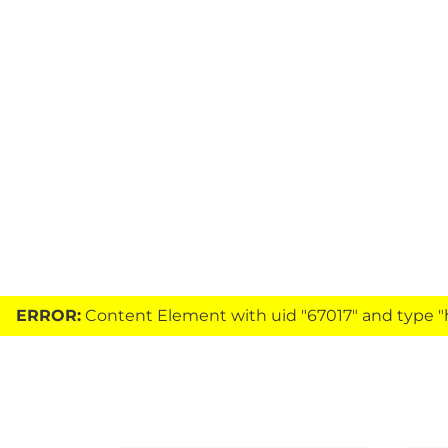
ERROR:
Content Element with uid "67017" and type "h