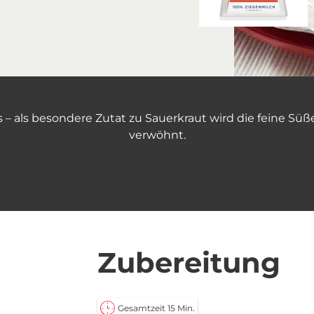
 – als besondere Zutat zu Sauerkraut wird die feine S
verwöhnt.
Zubereitung
Gesamtzeit 15 Min.