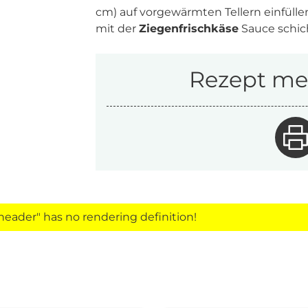
cm) auf vorgewärmten Tellern einfülle
mit der
Ziegenfrischkäse
Sauce schic
Rezept mer
eader" has no rendering definition!