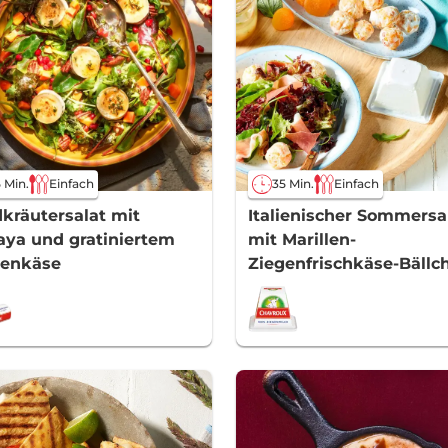
 Min.
Einfach
35 Min.
Einfach
kräutersalat mit
Italienischer Sommersa
ya und gratiniertem
mit Marillen-
genkäse
Ziegenfrischkäse-Bällc