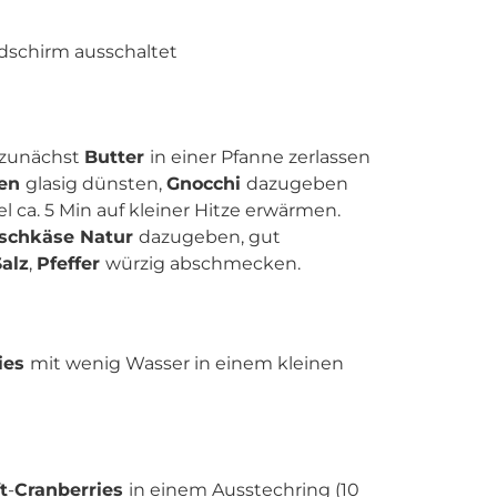
ldschirm ausschaltet
zunächst
Butter
in einer Pfanne zerlassen
ten
glasig dünsten,
Gnocchi
dazugeben
ca. 5 Min auf kleiner Hitze erwärmen.
ischkäse Natur
dazugeben, gut
Salz
,
Pfeffer
würzig abschmecken.
ies
mit wenig Wasser in einem kleinen
t
-
Cranberries
in einem Ausstechring (10