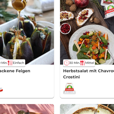
 Min.
Einfach
30 Min.
Mittel
ackene Feigen
Herbstsalat mit Chavro
Crostini