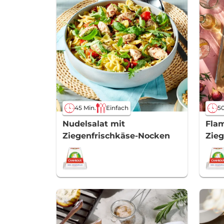
45 Min.
Einfach
50
Nudelsalat mit
Fla
Ziegenfrischkäse-Nocken
Zie