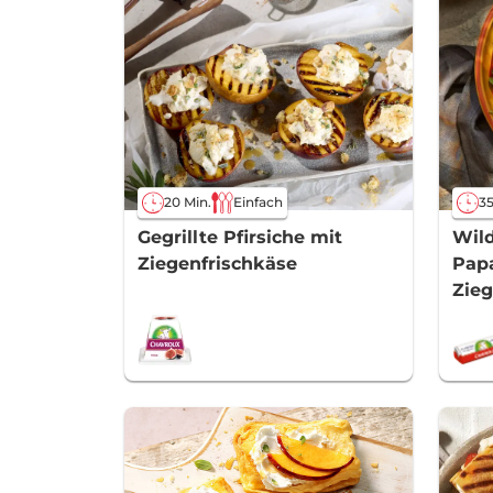
20 Min.
Einfach
35
Gegrillte Pfirsiche mit
Wild
Ziegenfrischkäse
Papa
Zie