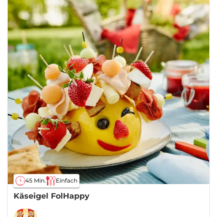
45 Min.
Einfach
Käseigel FolHappy