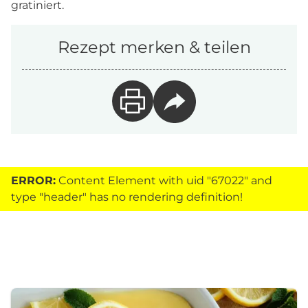
gratiniert.
Rezept merken & teilen
ERROR:
Content Element with uid "67022" and
type "header" has no rendering definition!