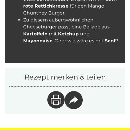
rote Rettichkresse
für den Mango
Chuntney Burger.
Zu diesem außergwöhnlichen
Cheeseburger passt eine Beilage aus
Kartoffeln
mit
Ketchup
und
Mayonnaise
. Oder wie wäre es mit
Senf
?
Rezept merken & teilen