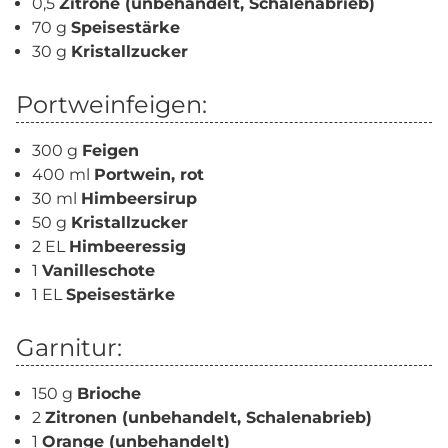
0,5
Zitrone (unbehandelt, Schalenabrieb)
70 g
Speisestärke
30 g
Kristallzucker
Portweinfeigen:
300 g
Feigen
400 ml
Portwein, rot
30 ml
Himbeersirup
50 g
Kristallzucker
2 EL
Himbeeressig
1
Vanilleschote
1 EL
Speisestärke
Garnitur:
150 g
Brioche
2
Zitronen (unbehandelt, Schalenabrieb)
1
Orange (unbehandelt)