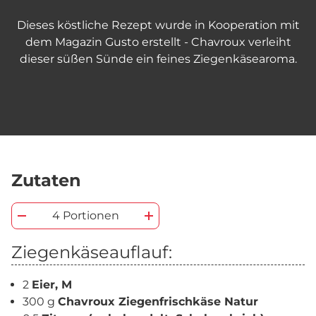
Dieses köstliche Rezept wurde in Kooperation mit
dem Magazin Gusto erstellt - Chavroux verleiht
dieser süßen Sünde ein feines Ziegenkäsearoma.
Zutaten
4 Portionen
Ziegenkäseauflauf:
2
Eier, M
300 g
Chavroux Ziegenfrischkäse Natur