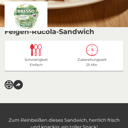
Feigen-Rucola-Sandwich
Schwierigkeit
Zubereitungszeit
Einfach
25 Min.
Zum Reinbeißen dieses Sandwich, herrlich frisch
und knackig, ein toller Snack!