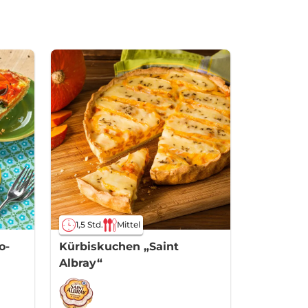
1,5 Std.
Mittel
o-
Kürbiskuchen „Saint
Albray“