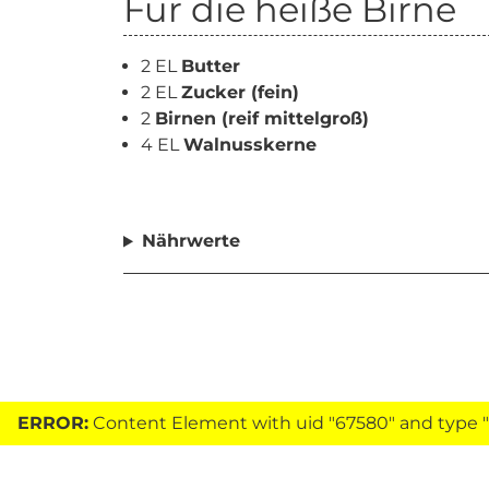
Für die heiße Birne
2 EL
Butter
2 EL
Zucker (fein)
2
Birnen (reif mittelgroß)
4 EL
Walnusskerne
Nährwerte
ERROR:
Content Element with uid "67580" and type "h