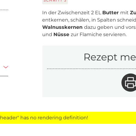
SCHRITT
3
In der Zwischenzeit 2 EL
Butter
mit
Z
entkernen, schälen, in Spalten schn
Walnusskernen
dazu geben und vorsi
und
Nüsse
zur Flamiche servieren.
Rezept mer
eader" has no rendering definition!