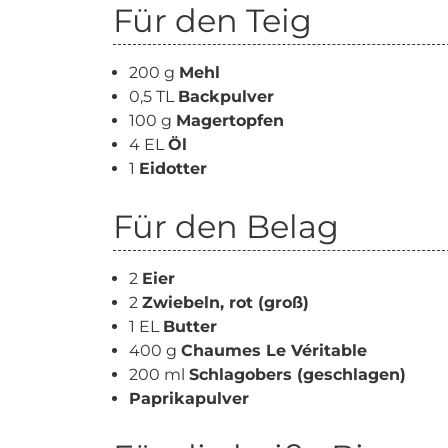
Für den Teig
200 g
Mehl
0,5 TL
Backpulver
100 g
Magertopfen
4 EL
Öl
1
Eidotter
Für den Belag
2
Eier
2
Zwiebeln, rot (groß)
1 EL
Butter
400 g
Chaumes Le Véritable
200 ml
Schlagobers (geschlagen)
Paprikapulver