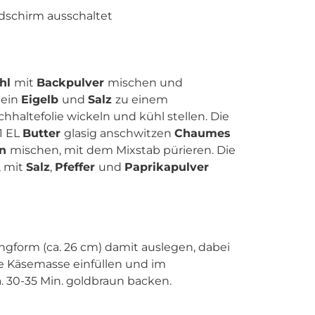
ldschirm ausschaltet
hl
mit
Backpulver
mischen und
, ein
Eigelb
und
Salz
zu einem
hhaltefolie wickeln und kühl stellen. Die
 1 EL
Butter
glasig anschwitzen
Chaumes
rn
mischen, mit dem Mixstab pürieren. Die
, mit
Salz
,
Pfeffer
und
Paprikapulver
ingform (ca. 26 cm) damit auslegen, dabei
e Käsemasse einfüllen und im
a. 30-35 Min. goldbraun backen.