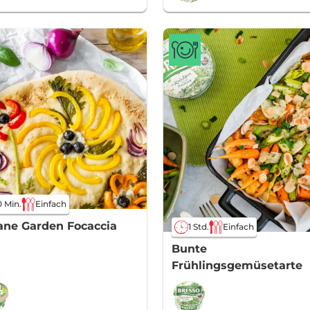
 Min.
Einfach
ne Garden Focaccia
1 Std.
Einfach
Bunte
Frühlingsgemüsetarte