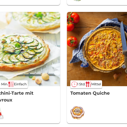
 Min.
Einfach
1 Std.
Mittel
hini-Tarte mit
Tomaten Quiche
vroux