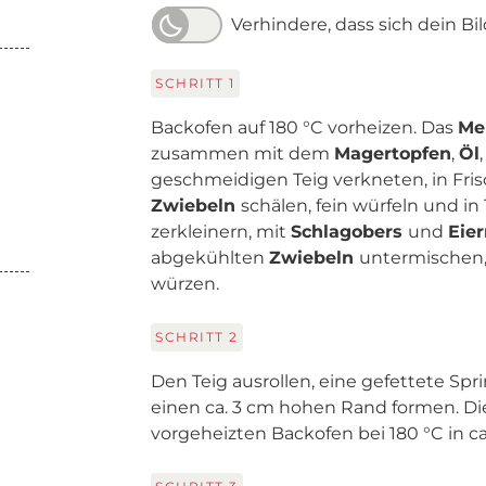
Verhindere, dass sich dein Bi
SCHRITT
1
Backofen auf 180 °C vorheizen. Das
Me
zusammen mit dem
Magertopfen
,
Öl
geschmeidigen Teig verkneten, in Frisc
Zwiebeln
schälen, fein würfeln und in
zerkleinern, mit
Schlagobers
und
Eie
abgekühlten
Zwiebeln
untermischen
würzen.
SCHRITT
2
Den Teig ausrollen, eine gefettete Spr
einen ca. 3 cm hohen Rand formen. Di
vorgeheizten Backofen bei 180 °C in c