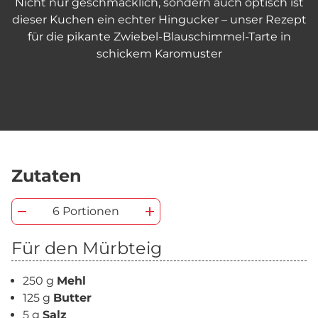
Nicht nur geschmacklich, sondern auch optisch ist
dieser Kuchen ein echter Hingucker – unser Rezept
für die pikante Zwiebel-Blauschimmel-Tarte in
schickem Karomuster
Zutaten
6 Portionen
Für den Mürbteig
250 g
Mehl
125 g
Butter
5 g
Salz