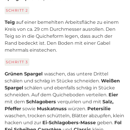
SCHRITT
2
Teig
auf einer bemehlten Arbeitsfläche zu einem
Kreis von ca. 29 cm Durchmesser ausrollen. Den
Teig so in die Quicheform legen, dass auch der
Rand bedeckt ist. Den Boden mit einer Gabel
mehrmals einstechen.
SCHRITT
3
Grünen Spargel
waschen, das untere Drittel
schälen und schräg in Stücke schneiden.
Weißen
Spargel
schälen und ebenfalls schräg in Stücke
schneiden. Auf dem Quicheboden verteilen.
Eier
mit dem
Schlagobers
verquirlen und mit
Salz,
Pfeffer
sowie
Muskatnuss
würzen.
Petersilie
waschen, trocken schütteln, Blätter abzupfen, klein
hacken und zur
Ei-Schlagobers-Masse
geben.
Fol
Epi Scheiben Caractère
und
Classic
klein