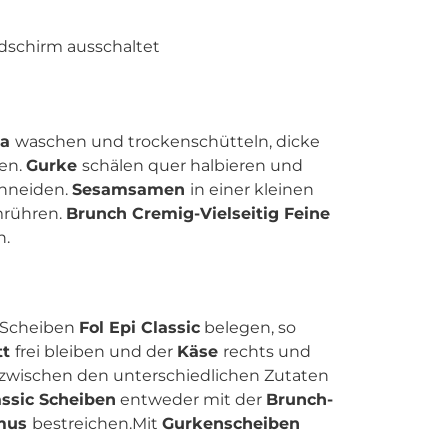
ldschirm ausschaltet
la
waschen und trockenschütteln, dicke
en.
Gurke
schälen quer halbieren und
chneiden.
Sesamsamen
in einer kleinen
mrühren.
Brunch Cremig-Vielseitig Feine
n.
i Scheiben
Fol Epi Classic
belegen, so
tt
frei bleiben und der
Käse
rechts und
g zwischen den unterschiedlichen Zutaten
assic Scheiben
entweder mit der
Brunch-
mus
bestreichen.Mit
Gurkenscheiben