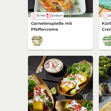
15 Min.
Einfach
25
Garnelenspieße mit
Kürb
Pfeffercreme
Cre