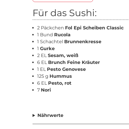
Für das Sushi:
2 Päckchen
Fol Epi Scheiben Classic
1 Bund
Rucola
1 Schachtel
Brunnenkresse
1
Gurke
2 EL
Sesam, weiß
6 EL
Brunch Feine Kräuter
1 EL
Pesto Genovese
125 g
Hummus
6 EL
Pesto, rot
7
Nori
Nährwerte