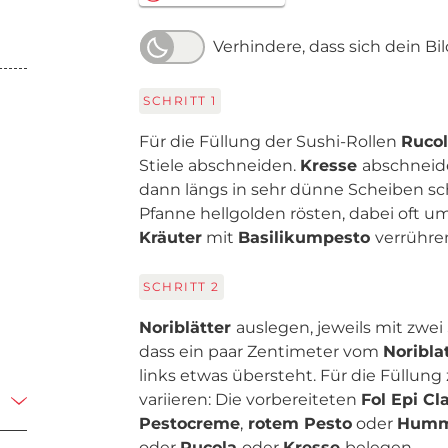
Verhindere, dass sich dein Bi
SCHRITT
1
Für die Füllung der Sushi-Rollen
Ruco
Stiele abschneiden.
Kresse
abschneid
dann längs in sehr dünne Scheiben s
Pfanne hellgolden rösten, dabei oft u
Kräuter
mit
Basilikumpesto
verrühre
SCHRITT
2
Noriblätter
auslegen, jeweils mit zwe
dass ein paar Zentimeter vom
Noribla
links etwas übersteht. Für die Füllun
variieren: Die vorbereiteten
Fol Epi Cl
Pestocreme
,
rotem Pesto
oder
Hum
oder
Rucola
oder
Kresse
belegen.