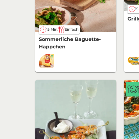
15
Gri
15 Min.
Einfach
Sommerliche Baguette-
Häppchen