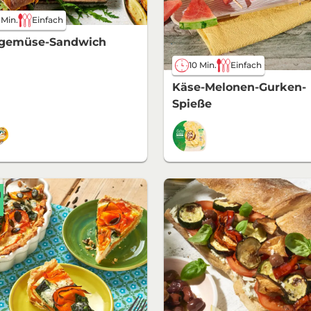
 Min.
Einfach
llgemüse-Sandwich
10 Min.
Einfach
Käse-Melonen-Gurken-
Spieße