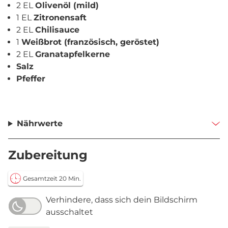
2 EL
Olivenöl (mild)
1 EL
Zitronensaft
2 EL
Chilisauce
1
Weißbrot (französisch, geröstet)
2 EL
Granatapfelkerne
Salz
Pfeffer
Nährwerte
Zubereitung
Gesamtzeit 20 Min.
Verhindere, dass sich dein Bildschirm
ausschaltet