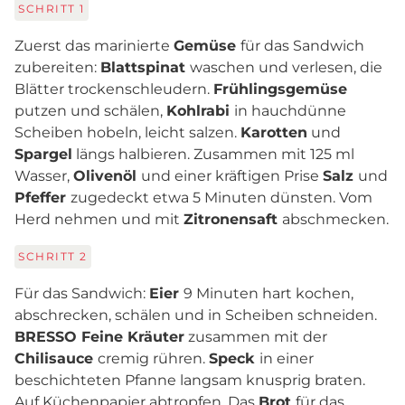
SCHRITT
1
Zuerst das marinierte
Gemüse
für das Sandwich
zubereiten:
Blattspinat
waschen und verlesen, die
Blätter trockenschleudern.
Frühlingsgemüse
putzen und schälen,
Kohlrabi
in hauchdünne
Scheiben hobeln, leicht salzen.
Karotten
und
Spargel
längs halbieren. Zusammen mit 125 ml
Wasser,
Olivenöl
und einer kräftigen Prise
Salz
und
Pfeffer
zugedeckt etwa 5 Minuten dünsten. Vom
Herd nehmen und mit
Zitronensaft
abschmecken.
SCHRITT
2
Für das Sandwich:
Eier
9 Minuten hart kochen,
abschrecken, schälen und in Scheiben schneiden.
BRESSO Feine Kräuter
zusammen mit der
Chilisauce
cremig rühren.
Speck
in einer
beschichteten Pfanne langsam knusprig braten.
Auf Küchenpapier abtropfen. Das
Brot
für das