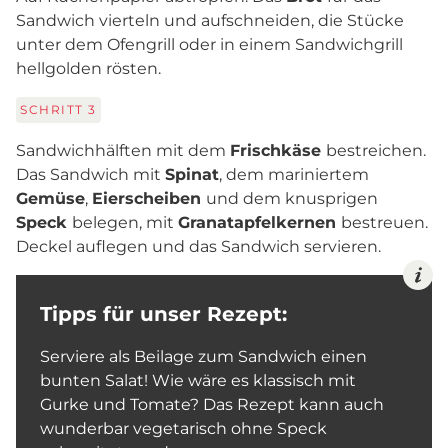
Sandwich vierteln und aufschneiden, die Stücke
unter dem Ofengrill oder in einem Sandwichgrill
hellgolden rösten.
SCHRITT
3
Sandwichhälften mit dem
Frischkäse
bestreichen.
Das Sandwich mit
Spinat
, dem mariniertem
Gemüse
,
Eierscheiben
und dem knusprigen
Speck
belegen, mit
Granatapfelkernen
bestreuen.
Deckel auflegen und das Sandwich servieren.
Tipps für unser Rezept:
Serviere als Beilage zum Sandwich einen
bunten Salat! Wie wäre es klassisch mit
Gurke und Tomate? Das Rezept kann auch
wunderbar vegetarisch ohne Speck