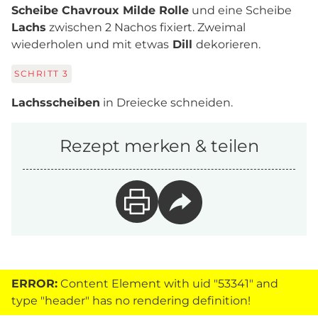
Scheibe Chavroux Milde Rolle
und eine Scheibe
Lachs
zwischen 2 Nachos fixiert. Zweimal
wiederholen und mit etwas
Dill
dekorieren.
SCHRITT
3
Lachsscheiben
in Dreiecke schneiden.
Rezept merken & teilen
ERROR:
Content Element with uid "53341" and
type "header" has no rendering definition!