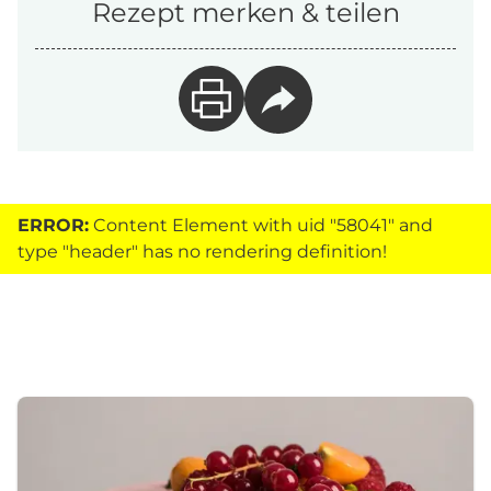
Rezept merken & teilen
ERROR:
Content Element with uid "58041" and
type "header" has no rendering definition!