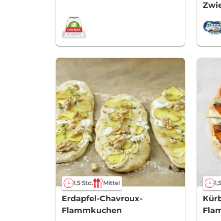
Zwi
1,5 Std.
Mittel
1,
Erdapfel-Chavroux-
Kürb
Flammkuchen
Fla