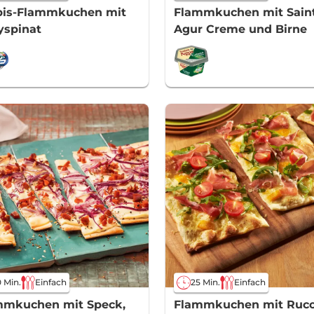
bis-Flammkuchen mit
Flammkuchen mit Sain
yspinat
Agur Creme und Birne
 Min.
Einfach
25 Min.
Einfach
mmkuchen mit Speck,
Flammkuchen mit Ruco