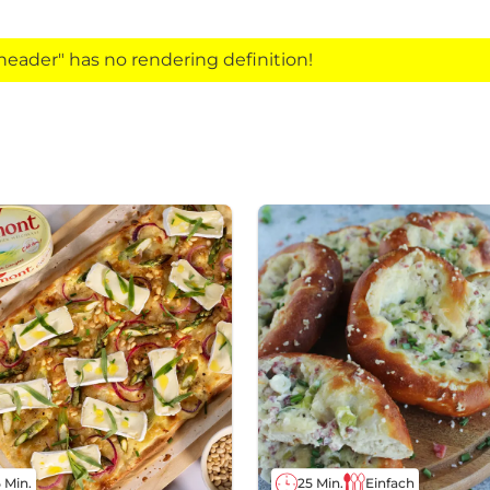
eader" has no rendering definition!
 Min.
25 Min.
Einfach