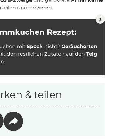
cola-Zweige
und geröstete
Pinienkerne
eilen und servieren.
lammkuchen Rezept:
kuchen mit
Speck
nicht?
Geräucherten
mit den restlichen Zutaten auf den
Teig
n.
ken & teilen