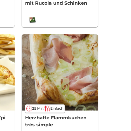
mit Rucola und Schinken
25 Min.
Einfach
Epi
Herzhafte Flammkuchen
très simple