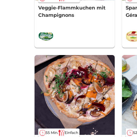
Veggie-Flammkuchen mit
Spa
Champignons
Gér
55 Min.
Einfach
52