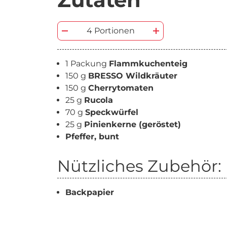
4 Portionen
1 Packung
Flammkuchenteig
150 g
BRESSO Wildkräuter
150 g
Cherrytomaten
25 g
Rucola
70 g
Speckwürfel
25 g
Pinienkerne (geröstet)
Pfeffer, bunt
Nützliches Zubehör:
Backpapier