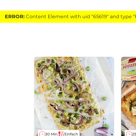
ERROR:
Content Element with uid "65619" and type "h
30 Min.
Einfach
25