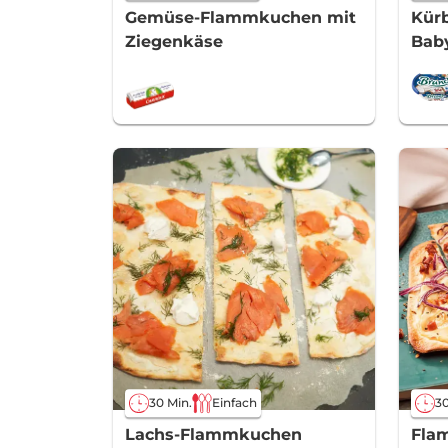
Gemüse-Flammkuchen mit
Kür
Ziegenkäse
Bab
30 Min.
Einfach
30
Lachs-Flammkuchen
Fla