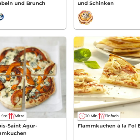
ebeln und Brunch
und Schinken
5 Std.
Mittel
30 Min.
Einfach
is-Saint Agur-
Flammkuchen à la Fol 
mmkuchen