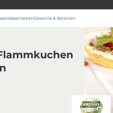
ssen
Käsemarken
Gewinne & Aktionen
i-Flammkuchen
rn