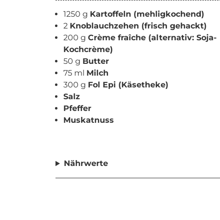
1250 g
Kartoffeln (mehligkochend)
2
Knoblauchzehen (frisch gehackt)
200 g
Crème fraîche (alternativ: Soja-
Kochcrème)
50 g
Butter
75 ml
Milch
300 g
Fol Epi (Käsetheke)
Salz
Pfeffer
Muskatnuss
Nährwerte