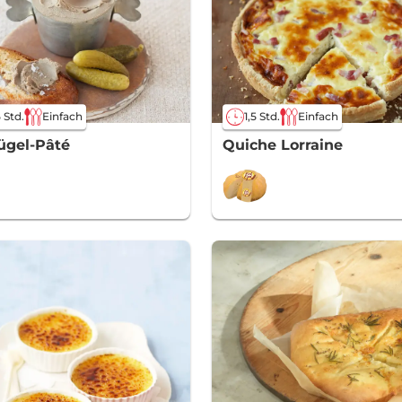
5 Std.
Einfach
1,5 Std.
Einfach
ügel-Pâté
Quiche Lorraine