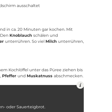
ldschirm ausschaltet
nd in ca. 20 Minuten gar kochen. Mit
. Den
Knoblauch
schälen und
ter
unterrühren. So viel
Milch
unterrühren,
nem Kochlöffel unter das Püree ziehen bis
z
,
Pfeffer
und
Muskatnuss
abschmecken.
en- oder Sauerteigbrot.