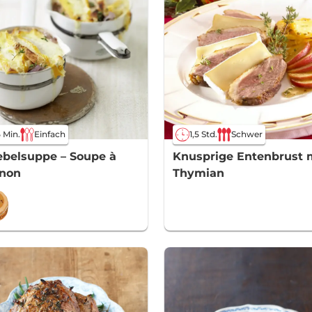
 Min.
Einfach
1,5 Std.
Schwer
belsuppe – Soupe à
Knusprige Entenbrust 
gnon
Thymian