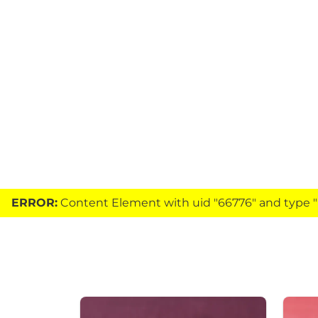
ERROR:
Content Element with uid "66776" and type "h