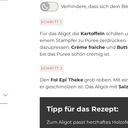
Verhindere, dass sich dein Bi
SCHRITT
1
Für das Aligot die
Kartoffeln
schälen u
einem Stampfer zu Püree zerdrücken
dazupressen.
Crème fraîche
und
But
bis das Püree schön cremig ist.
SCHRITT
2
Den
Fol Epi Theke
grob reiben. Mit ei
er geschmolzen ist. Das Aligot mit
Sal
Tipp für das Rezept:
Zum Aligot passt herzhaftes Holzof