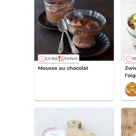
2,5 Std.
Einfach
35
Mousse au chocolat
Zwie
l’oi