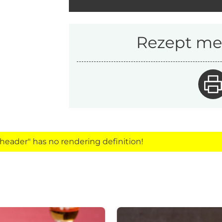
Rezept mer
eader" has no rendering definition!