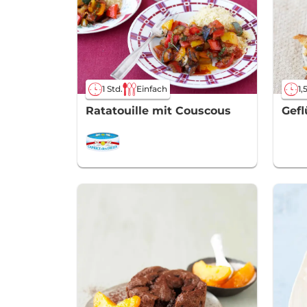
1 Std.
Einfach
1,
Ratatouille mit Couscous
Gefl