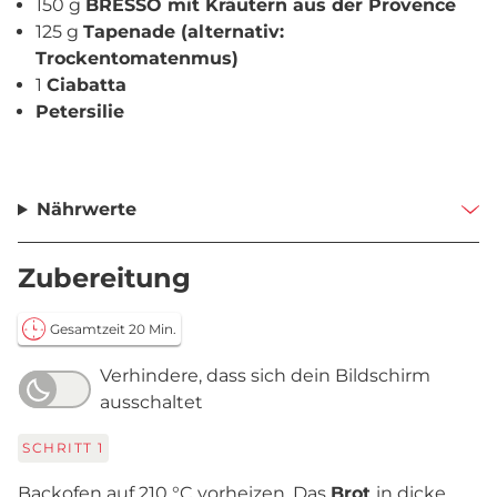
150 g
BRESSO mit Kräutern aus der Provence
125 g
Tapenade (alternativ:
Trockentomatenmus)
1
Ciabatta
Petersilie
Nährwerte
Zubereitung
Gesamtzeit 20 Min.
Verhindere, dass sich dein Bildschirm
ausschaltet
SCHRITT
1
Backofen auf 210 °C vorheizen. Das
Brot
in dicke