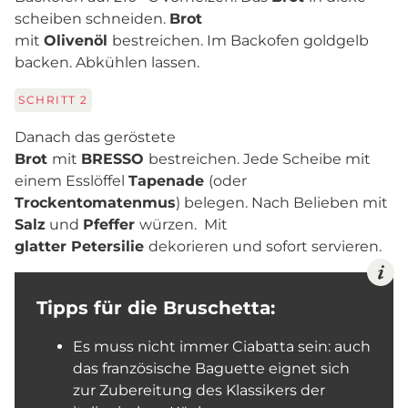
scheiben schneiden.
Brot
mit
Olivenöl
bestreichen. Im Backofen goldgelb
backen. Abkühlen lassen.
SCHRITT
2
Danach das geröstete
Brot
mit
BRESSO
bestreichen. Jede Scheibe mit
einem Esslöffel
Tapenade
(oder
Trockentomatenmus
) belegen. Nach Belieben mit
Salz
und
Pfeffer
würzen. Mit
glatter Petersilie
dekorieren und sofort servieren.
Tipps für die Bruschetta:
Es muss nicht immer Ciabatta sein: auch
das französische Baguette eignet sich
zur Zubereitung des Klassikers der