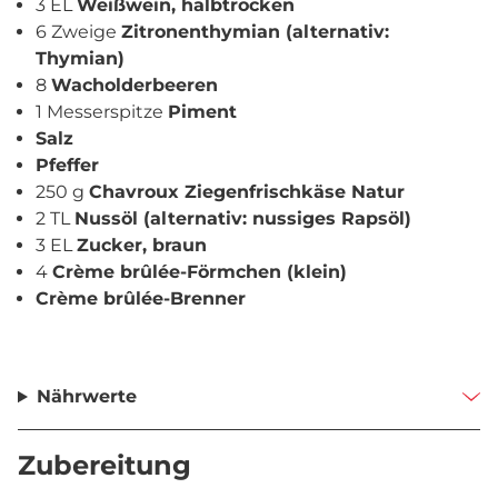
3 EL
Weißwein, halbtrocken
6 Zweige
Zitronenthymian (alternativ:
Thymian)
8
Wacholderbeeren
1 Messerspitze
Piment
Salz
Pfeffer
250 g
Chavroux Ziegenfrischkäse Natur
2 TL
Nussöl (alternativ: nussiges Rapsöl)
3 EL
Zucker, braun
4
Crème brûlée-Förmchen (klein)
Crème brûlée-Brenner
Nährwerte
Zubereitung