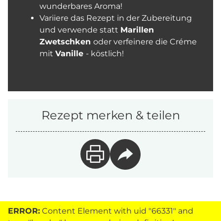
wunderbares Aroma!
Variiere das Rezept in der Zubereitung
und verwende statt
Marillen
Zwetschken
oder verfeinere die Créme
mit
Vanille
- köstlich!
Rezept merken & teilen
ERROR:
Content Element with uid "66331" and