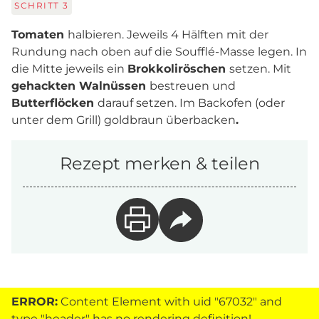
SCHRITT
3
Tomaten
halbieren. Jeweils 4 Hälften mit der
Rundung nach oben auf die Soufflé-Masse legen. In
die Mitte jeweils ein
Brokkoliröschen
setzen. Mit
gehackten Walnüssen
bestreuen und
Butterflöcken
darauf setzen. Im Backofen (oder
unter dem Grill) goldbraun überbacken
.
Rezept merken & teilen
ERROR:
Content Element with uid "67032" and
type "header" has no rendering definition!