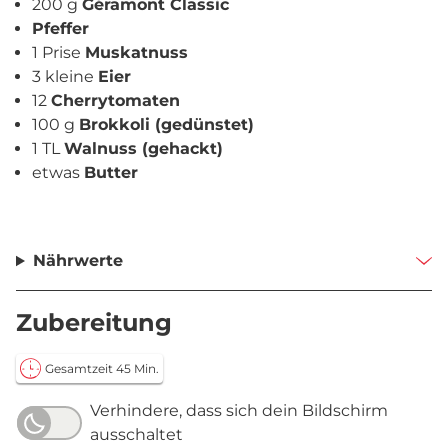
200 g
Géramont Classic
Pfeffer
1 Prise
Muskatnuss
3 kleine
Eier
12
Cherrytomaten
100 g
Brokkoli (gedünstet)
1 TL
Walnuss (gehackt)
etwas
Butter
Nährwerte
Zubereitung
Gesamtzeit 45 Min.
Verhindere, dass sich dein Bildschirm
ausschaltet