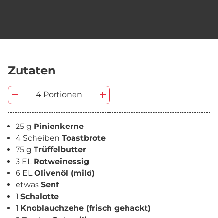
Zutaten
4 Portionen
25 g
Pinienkerne
4 Scheiben
Toastbrote
75 g
Trüffelbutter
3 EL
Rotweinessig
6 EL
Olivenöl (mild)
etwas
Senf
1
Schalotte
1
Knoblauchzehe (frisch gehackt)