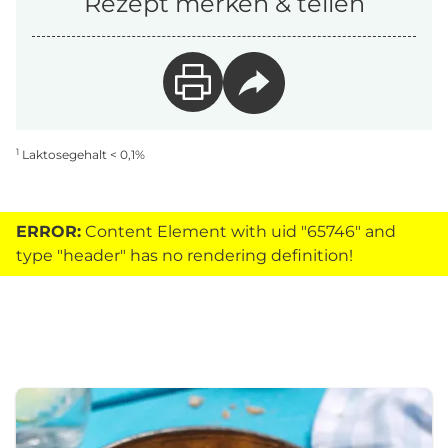
Rezept merken & teilen
1
Laktosegehalt < 0,1%
ERROR:
Content Element with uid "65746" and
type "header" has no rendering definition!